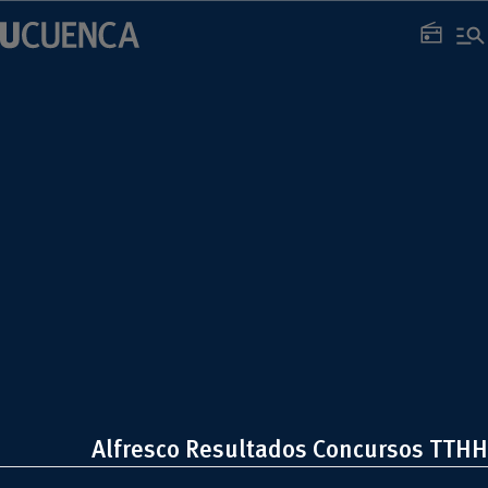
Saltar
manage_search
al
radio
contenido
Alfresco Resultados Concursos TTHH