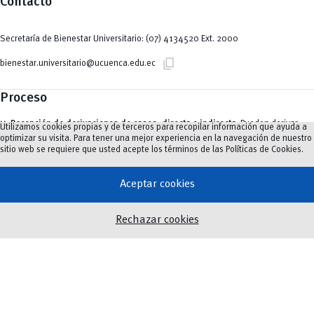
Contacto
Secretaría de Bienestar Universitario: (07) 4134520 Ext. 2000
content_copy
bienestar.universitario@ucuenca.edu.ec
Proceso
Recepción de derivaciones de casos: directa o indirecta.
Pueden derivar
Utilizamos cookies propias y de terceros para recopilar información que ayuda a
casos al área de Salud Mental las siguientes instancias: Decanato,
optimizar su visita. Para tener una mejor experiencia en la navegación de nuestro
Vicedecanato, Docentes, Coordinadores de Bienestar Universitario, Dirección
sitio web se requiere que usted acepte los términos de las
Políticas de Cookies
.
de Carrera, Comisión de Género, entre otros.
Solicitud de atención directa:
Estudiantes, docentes, empleados o
Aceptar cookies
trabajadores pueden acercarse directamente a las dependencias de los
psicólogos y agendar una cita.
Plan de intervención.
Rechazar cookies
Seguimiento de casos.
Informes finales.