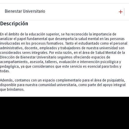
add
Bienestar Universitario
Descripción
add
Bienestar Universitario
Dirección
add
Becas
En el ámbito de la educación superior, se ha reconocido la importancia de
Equipo
Becas por condición socioeconómica y para estudiantes con discapacidad
add
analizar el papel fundamental que desempeña la salud mental en las personas
La U te Cuida
Becas por mérito deportivo
involucradas en los procesos formativos. Tanto el estudiantado como el personal
Comisión Piscopedagógica
add
Becas por mérito cultural y artístico
Servicios
administrativo, docente, empleados y trabajadores de nuestra universidad son
Prevención
Becas por excelencia académica.
considerados seres integrales. Por esta razón, en el área de Salud Mental de la
Atención psicológica y psicopedagógica
remove
Becas para actividades académicas
Defensoría estudiantil
Dirección de Bienestar Universitario seguimos ofreciendo espacios de
Atención de Trabajo Social
Ayudas económicas
remove
Kindercampus
acompañamiento, asesoría, talleres, evaluación e intervención psicológica y
Protocolo especial en casos de violencia
Lactarios
pedagógica, ya que consideramos que este servicio es esencial para todos y
remove
Seguro estudiantil
Bolsa de Vivienda
todas.
add
Actividad Física y Deporte
Además, contamos con un espacio complementario para el área de psiquiatría,
Clubes
vertical_align_bottom
disponible para nuestra comunidad universitaria, como parte del apoyo integral
Eventos
que brindamos.
vertical_align_bottom
Noticias