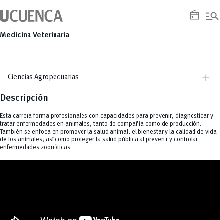
Saltar
manage_search
al
radio
contenido
Medicina Veterinaria
add
Ciencias Agropecuarias
Descripción
add
Facultad
add
Autoridades
Grado
Esta carrera forma profesionales con capacidades para prevenir, diagnosticar y
Docentes
Medicina Veterinaria
Historia
tratar enfermedades en animales, tanto de compañía como de producción.
Agronomía
También se enfoca en promover la salud animal, el bienestar y la calidad de vida
de los animales, así como proteger la salud pública al prevenir y controlar
add
enfermedades zoonóticas.
Posgrado
remove
Maestrías
UCuenca en Cifras
Especializaciones
south_east
Doctorados
Noticias
Cursos Especializados