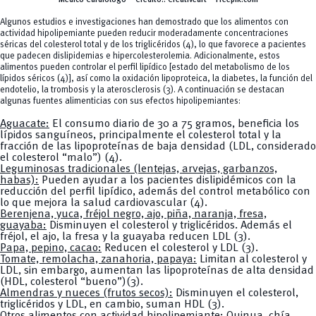
Algunos estudios e investigaciones han demostrado que los alimentos con
actividad hipolipemiante pueden reducir moderadamente concentraciones
séricas del colesterol total y de los triglicéridos (4), lo que favorece a pacientes
que padecen dislipidemias e hipercolesterolemia. Adicionalmente, estos
alimentos pueden controlar el perfil lipídico [estado del metabolismo de los
lípidos séricos (4)], así como la oxidación lipoproteica, la diabetes, la función del
endotelio, la trombosis y la aterosclerosis (3). A continuación se destacan
algunas fuentes alimenticias con sus efectos hipolipemiantes:
Aguacate:
El consumo diario de 30 a 75 gramos, beneficia los
lípidos sanguíneos, principalmente el colesterol total y la
fracción de las lipoproteínas de baja densidad (LDL, considerado
el colesterol “malo”) (4).
Leguminosas tradicionales (lentejas, arvejas, garbanzos,
habas):
Pueden ayudar a los pacientes dislipidémicos con la
reducción del perfil lipídico, además del control metabólico con
lo que mejora la salud cardiovascular (4).
Berenjena, yuca, fréjol negro, ajo, piña, naranja, fresa,
guayaba:
Disminuyen el colesterol y triglicéridos. Además el
fréjol, el ajo, la fresa y la guayaba reducen LDL (3).
Papa, pepino, cacao:
Reducen el colesterol y LDL (3).
Tomate, remolacha, zanahoria, papaya:
Limitan al colesterol y
LDL, sin embargo, aumentan las lipoproteínas de alta densidad
(HDL, colesterol “bueno”)(3).
Almendras y nueces (frutos secos):
Disminuyen el colesterol,
triglicéridos y LDL, en cambio, suman HDL (3).
Otros alimentos con actividad hipolipemiante:
Quinua, chía,