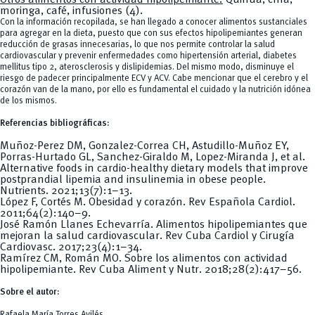
moringa, café, infusiones (4).
Con la información recopilada, se han llegado a conocer alimentos sustanciales
para agregar en la dieta, puesto que con sus efectos hipolipemiantes generan
reducción de grasas innecesarias, lo que nos permite controlar la salud
cardiovascular y prevenir enfermedades como hipertensión arterial, diabetes
mellitus tipo 2, aterosclerosis y dislipidemias. Del mismo modo, disminuye el
riesgo de padecer principalmente ECV y ACV. Cabe mencionar que el cerebro y el
corazón van de la mano, por ello es fundamental el cuidado y la nutrición idónea
de los mismos.
Referencias bibliográficas:
Muñoz-Perez DM, Gonzalez-Correa CH, Astudillo-Muñoz EY,
Porras-Hurtado GL, Sanchez-Giraldo M, Lopez-Miranda J, et al.
Alternative foods in cardio-healthy dietary models that improve
postprandial lipemia and insulinemia in obese people.
Nutrients. 2021;13(7):1–13.
López F, Cortés M. Obesidad y corazón. Rev Española Cardiol.
2011;64(2):140–9.
José Ramón Llanes Echevarría. Alimentos hipolipemiantes que
mejoran la salud cardiovascular. Rev Cuba Cardiol y Cirugía
Cardiovasc. 2017;23(4):1–34.
Ramírez CM, Román MO. Sobre los alimentos con actividad
hipolipemiante. Rev Cuba Aliment y Nutr. 2018;28(2):417–56.
Sobre el autor:
Rafaela María Torres Avilés