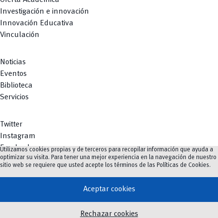
Oferta Académica
Investigación e innovación
Innovación Educativa
Vinculación
Noticias
Eventos
Biblioteca
Servicios
Twitter
Instagram
Facebook
Utilizamos cookies propias y de terceros para recopilar información que ayuda a
optimizar su visita. Para tener una mejor experiencia en la navegación de nuestro
Youtube
sitio web se requiere que usted acepte los términos de las
Políticas de Cookies
.
TikTok
Aceptar cookies
vertical_align_top
Rechazar cookies
©
2023-2026
UCuenca.