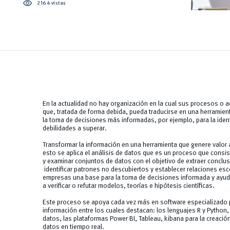
visibility
2164 vistas
En la actualidad no hay organización en la cual sus procesos o 
que, tratada de forma debida, pueda traducirse en una herramien
la toma de decisiones más informadas, por ejemplo, para la identi
debilidades a superar.
Transformar la información en una herramienta que genere valor 
esto se aplica el análisis de datos que es un proceso que consis
y examinar conjuntos de datos con el objetivo de extraer conclusi
identificar patrones no descubiertos y establecer relaciones es
empresas una base para la toma de decisiones informada y ayuda
a verificar o refutar modelos, teorías e hipótesis científicas.
Este proceso se apoya cada vez más en software especializado p
información entre los cuales destacan: los lenguajes R y Python,
datos, las plataformas Power BI, Tableau, kibana para la creación
datos en tiempo real.