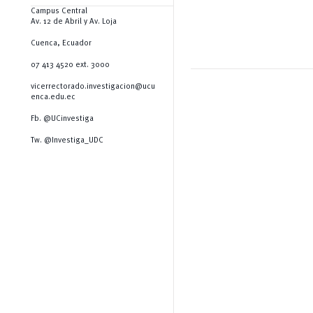
Campus Central
Av. 12 de Abril y Av. Loja
Cuenca, Ecuador
07 413 4520 ext. 3000
vicerrectorado.investigacion@ucu
enca.edu.ec
Fb. @UCinvestiga
Tw. @Investiga_UDC