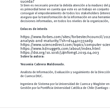
suceda?
Si bien es necesario prestar la debida atención a la madurez del
es primordial tener en cuenta que este es un trabajo en conjunto 
conseguir el empoderamiento de todos los stakeholders (interes
asegura que la transformación de la información en una herramie
decisiones informadas, en todos los niveles de la organización,
Enlaces de interés
https://www.forbes.com/sites/forbestechcouncil/20
analysis-and-maturity/?sh=d14401331ad9
https://www.sciencedirect.com/topics/computer-scie
https://www.kdnuggets.com/about/index.html
https://doi.org/10.1016/j.ijinfomgt.2019.04.003
Sobre la autora:
Yessenia Cabrera Maldonado
.
Analista de Información, Evaluación y seguimiento de la Direcció
de Cuenca DIUC.
Ingeniera de Sistema por la Universidad de Cuenca y Magíster en
Gestión por la Pontificia Universidad Católica de Chile (Santiago 