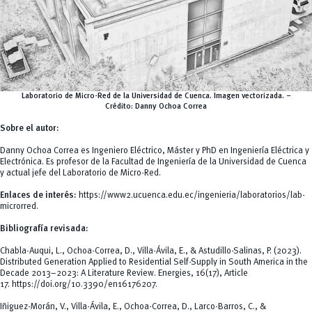
Laboratorio de Micro-Red de la Universidad de Cuenca. Imagen vectorizada. –
Crédito:
Danny Ochoa Correa
Sobre el autor:
Danny Ochoa Correa es Ingeniero Eléctrico, Máster y PhD en Ingeniería Eléctrica y
Electrónica. Es profesor de la Facultad de Ingeniería de la Universidad de Cuenca
y actual jefe del Laboratorio de Micro-Red.
Enlaces de interés:
https://www2.ucuenca.edu.ec/ingenieria/laboratorios/lab-
microrred
.
Bibliografía revisada:
Chabla-Auqui, L., Ochoa-Correa, D., Villa-Ávila, E., & Astudillo-Salinas, P. (2023).
Distributed Generation Applied to Residential Self-Supply in South America in the
Decade 2013–2023: A Literature Review.
Energies
,
16
(17), Article
17.
https://doi.org/10.3390/en16176207
.
Iñiguez-Morán, V., Villa-Ávila, E., Ochoa-Correa, D., Larco-Barros, C., &