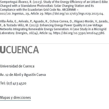
Sempertegui-Álvarez, R. (2023). Study of the Energy Efficiency of an Urban E-Bike
Charged with a Standalone Photovoltaic Solar Charging Station and its
Compliance with the Ecuadorian Grid Code No. ARCERNNR –
002/20.
Ingenius
,
29
, Article 29.
https://doi.org/10.17163/ings.n29.2023.04
.
Villa-Ávila, E., Arévalo, P., Aguado, R., Ochoa-Correa, D., Iñiguez-Morán, V., Jurado,
F., & Tostado-Véliz, M. (2023). Enhancing Energy Power Quality in Low-Voltage
Networks Integrating Renewable Energy Generation: A Case Study in a Microgrid
Laboratory.
Energies
,
16
(14), Article 14.
https://doi.org/10.3390/en16145386
.
Universidad de Cuenca
Av. 12 de Abril y Agustín Cueva
Tel: (07) 413 4520
Mapas y direcciones