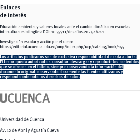
Enlaces
de interés
Educación ambiental y saberes locales ante el cambio climático en escuelas
interculturales bilingües: DOI:
10.37711/desafios.2025.16.2.1
Investigación escolar y acción por el clima:
https://editorial.ucuenca.edu.ec/omp/index.php/ucp/catalog/book/155
Los artículos publicados son de exclusiva responsabilidad de cada autor/a.
El lector queda autorizado a consultar, descargar y reproducir los contenidos
que se ofrecen en el folleto, siempre conservando la información del
documento original, observando claramente las fuentes utilizadas y
respetando ante todo los derechos de autor.
Universidad de Cuenca
Av. 12 de Abril y Agustín Cueva