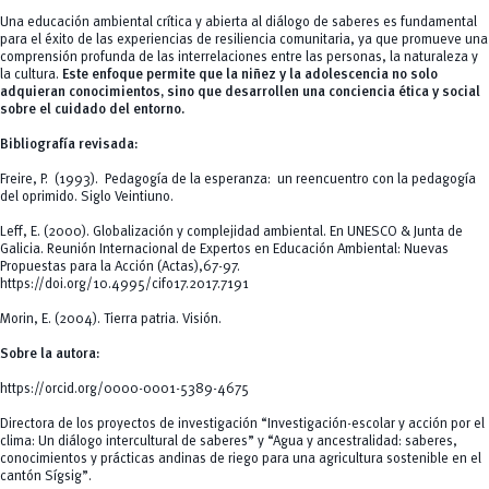
Una educación ambiental crítica y abierta al diálogo de saberes es fundamental
para el éxito de las experiencias de resiliencia comunitaria, ya que promueve una
comprensión profunda de las interrelaciones entre las personas, la naturaleza y
la cultura.
Este enfoque permite que la niñez y la adolescencia no solo
adquieran conocimientos, sino que desarrollen una conciencia ética y social
sobre el cuidado del entorno.
Bibliografía revisada:
Freire, P. (1993). Pedagogía de la esperanza: un reencuentro con la pedagogía
del oprimido. Siglo Veintiuno.
Leff, E. (2000). Globalización y complejidad ambiental. En UNESCO & Junta de
Galicia. Reunión Internacional de Expertos en Educación Ambiental: Nuevas
Propuestas para la Acción (Actas),67-97.
https://doi.org/10.4995/cifo17.2017.7191
Morin, E. (2004). Tierra patria. Visión.
Sobre la autora:
https://orcid.org/0000-0001-5389-4675
Directora de los proyectos de investigación “Investigación-escolar y acción por el
clima: Un diálogo intercultural de saberes” y “Agua y ancestralidad: saberes,
conocimientos y prácticas andinas de riego para una agricultura sostenible en el
cantón Sígsig”.