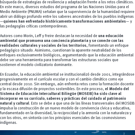
búsqueda de estrategias de resiliencia y adaptación frente a los retos climáticos.
En este marco, diversos estudios del programa de las Naciones Unidas para el
Medio Ambiente (PNUMA) señalan que la supervivencia de la humanidad requiere
abrir un diálogo profundo entre los saberes ancestrales de los pueblos indígenas
—
quienes han enfrentado históricamente transformaciones ambientales
— y
las pedagogías críticas contemporáneas.
Autores como Morin, Leff y Freire destacan la necesidad de
una educación
ambiental que promueva una conciencia planetaria y se conecte con las
realidades culturales y sociales de los territorios
, fomentando un enfoque
pedagógico situado. Asimismo, cuestionan la aparente neutralidad de los
enfoques exclusivamente biológicos, argumentando que la educación ambiental
debe ser una herramienta para transformar las estructuras sociales que
sostienen el modelo civilizatorio dominante.
En Ecuador, la educación ambiental se institucionalizó desde 2001, integrándose
progresivamente en el currículo escolar y con el cambio climático como eje
central desde 2010. Sin embargo, aún enfrenta retos como la formación docente
y la escasa difusión de proyectos sostenibles. En este proceso,
el Modelo del
Sistema de Educación Intercultural Bilingüe (MOSEIB) ha sido clave al
incorporar en su currículo, saberes y prácticas del cuidado al patrimonio
natural y cultural
. Esto se debe a que una de las líneas transversales del MOSEIB
impulsa la construcción de un nuevo modelo de convivencia cívica y educativa,
fundamentado en la diversidad, la reciprocidad y la armonía con la naturaleza y
con los otros, en sintonía con los principios esenciales de las cosmovisiones
indígenas.