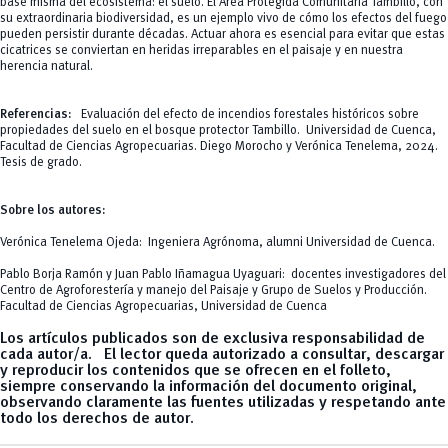
base misma del ecosistema: el suelo. El Área Protegida Comunitaria Tambillo, con
su extraordinaria biodiversidad, es un ejemplo vivo de cómo los efectos del fuego
pueden persistir durante décadas. Actuar ahora es esencial para evitar que estas
cicatrices se conviertan en heridas irreparables en el paisaje y en nuestra
herencia natural.
Referencias:
Evaluación del efecto de incendios forestales históricos sobre
propiedades del suelo en el bosque protector Tambillo. Universidad de Cuenca,
Facultad de Ciencias Agropecuarias. Diego Morocho y Verónica Tenelema, 2024.
Tesis de grado.
Sobre los autores:
Verónica Tenelema Ojeda: Ingeniera Agrónoma, alumni Universidad de Cuenca.
Pablo Borja Ramón y Juan Pablo Iñamagua Uyaguari: docentes investigadores del
Centro de Agroforestería y manejo del Paisaje y Grupo de Suelos y Producción.
Facultad de Ciencias Agropecuarias, Universidad de Cuenca
Los artículos publicados son de exclusiva responsabilidad de
cada autor/a. El lector queda autorizado a consultar, descargar
y reproducir los contenidos que se ofrecen en el folleto,
siempre conservando la información del documento original,
observando claramente las fuentes utilizadas y respetando ante
todo los derechos de autor.