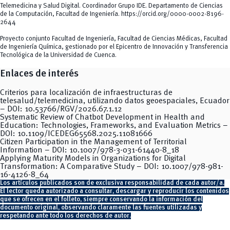
Telemedicina y Salud Digital. Coordinador Grupo IDE. Departamento de Ciencias
de la Computación, Facultad de Ingeniería.
https://orcid.org/0000-0002-8196-
2644
Proyecto conjunto Facultad de Ingeniería, Facultad de Ciencias Médicas, Facultad
de Ingeniería Química, gestionado por el Epicentro de Innovación y Transferencia
Tecnológica de la Universidad de Cuenca.
Enlaces de interés
Criterios para localización de infraestructuras de
telesalud/telemedicina, utilizando datos geoespaciales, Ecuador
– DOI:
10.53766/RGV/2026.67.1.12
Systematic Review of Chatbot Development in Health and
Education: Technologies, Frameworks, and Evaluation Metrics –
DOI:
10.1109/ICEDEG65568.2025.11081666
Citizen Participation in the Management of Territorial
Information – DOI:
10.1007/978-3-031-61440-8_18
Applying Maturity Models in Organizations for Digital
Transformation: A Comparative Study – DOI:
10.1007/978-981-
16-4126-8_64
Los artículos publicados son de exclusiva responsabilidad de cada autor/a.
El lector queda autorizado a consultar, descargar y reproducir los contenidos
que se ofrecen en el folleto, siempre conservando la información del
documento original, observando claramente las fuentes utilizadas y
respetando ante todo los derechos de autor.