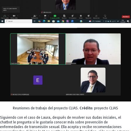
Reuniones de trabajo del proyecto CLIAS.
Crédito:
proyecto CLIAS
Siguiendo con el caso de Laura, después de resolver sus dudas iniciales, el
chatbot le pregunta si le gustaría conocer más sobre prevención de
enfermedades de transmisión sexual. Ella acepta y recibe recomendaciones