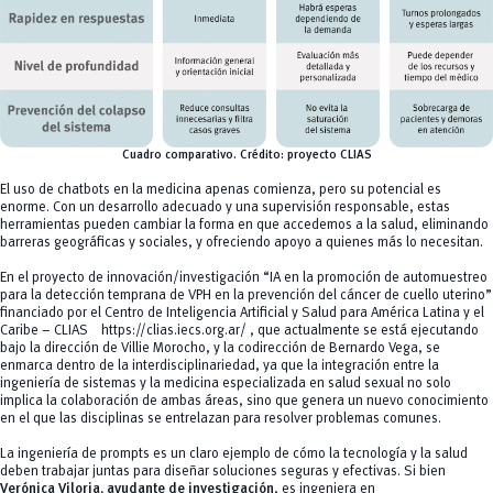
Cuadro comparativo.
Crédito:
proyecto CLIAS
El uso de chatbots en la medicina apenas comienza, pero su potencial es
enorme. Con un desarrollo adecuado y una supervisión responsable, estas
herramientas pueden cambiar la forma en que accedemos a la salud, eliminando
barreras geográficas y sociales, y ofreciendo apoyo a quienes más lo necesitan.
En el proyecto de innovación/investigación “IA en la promoción de automuestreo
para la detección temprana de VPH en la prevención del cáncer de cuello uterino”
financiado por el Centro de Inteligencia Artificial y Salud para América Latina y el
Caribe – CLIAS
https://clias.iecs.org.ar/
, que actualmente se está ejecutando
bajo la dirección de Villie Morocho, y la codirección de Bernardo Vega, se
enmarca dentro de la interdisciplinariedad, ya que la integración entre la
ingeniería de sistemas y la medicina especializada en salud sexual no solo
implica la colaboración de ambas áreas, sino que genera un nuevo conocimiento
en el que las disciplinas se entrelazan para resolver problemas comunes.
La ingeniería de prompts es un claro ejemplo de cómo la tecnología y la salud
deben trabajar juntas para diseñar soluciones seguras y efectivas. Si bien
Verónica Viloria, ayudante de investigación
, es ingeniera en