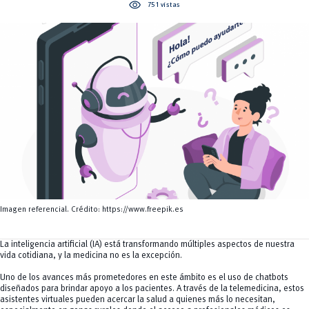
Servicios
visibility
751 vistas
CEISH
Propiedad intelectual
Imagen referencial. Crédito: https://www.freepik.es
La inteligencia artificial (IA) está transformando múltiples aspectos de nuestra
vida cotidiana, y la medicina no es la excepción.
Uno de los avances más prometedores en este ámbito es el uso de chatbots
diseñados para brindar apoyo a los pacientes. A través de la telemedicina, estos
asistentes virtuales pueden acercar la salud a quienes más lo necesitan,