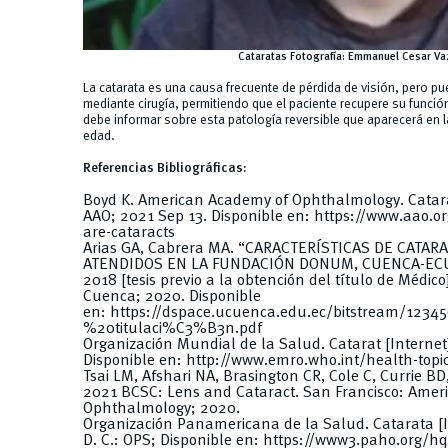
Cataratas Fotografía: Emmanuel Cesar Va
La catarata es una causa frecuente de pérdida de visión, pero p
mediante cirugía, permitiendo que el paciente recupere su función
debe informar sobre esta patología reversible que aparecerá en 
edad.
Referencias Bibliográficas:
Boyd K. American Academy of Ophthalmology. Catarac
AAO; 2021 Sep 13. Disponible en:
https://www.aao.or
are-cataracts
Arias GA, Cabrera MA. “CARACTERÍSTICAS DE CATAR
ATENDIDOS EN LA FUNDACIÓN DONUM, CUENCA-ECU
2018 [tesis previo a la obtención del título de Médic
Cuenca; 2020. Disponible
en:
https://dspace.ucuenca.edu.ec/bitstream/123
%20titulaci%C3%B3n.pdf
Organización Mundial de la Salud. Catarat [Internet
Disponible en:
http://www.emro.who.int/health-topic
Tsai LM, Afshari NA, Brasington CR, Cole C, Currie B
2021 BCSC: Lens and Cataract. San Francisco: Amer
Ophthalmology; 2020.
Organización Panamericana de la Salud. Catarata [I
D. C.: OPS; Disponible en:
https://www3.paho.org/hq