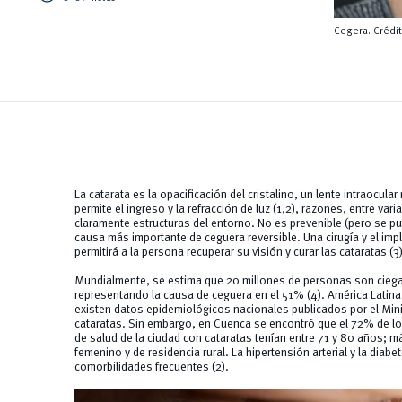
Cegera. Crédit
La catarata es la opacificación del cristalino, un lente intraocula
permite el ingreso y la refracción de luz (1,2), razones, entre va
claramente estructuras del entorno. No es prevenible (pero se pue
causa más importante de ceguera reversible. Una cirugía y el implan
permitirá a la persona recuperar su visión y curar las cataratas (3)
Mundialmente, se estima que 20 millones de personas son ciegas
representando la causa de ceguera en el 51% (4). América Latina 
existen datos epidemiológicos nacionales publicados por el Mini
cataratas. Sin embargo, en Cuenca se encontró que el 72% de lo
de salud de la ciudad con cataratas tenían entre 71 y 80 años; m
femenino y de residencia rural. La hipertensión arterial y la diab
comorbilidades frecuentes (2).