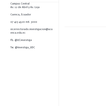
Campus Central
Av. 12 de Abril y Av. Loja
Cuenca, Ecuador
07 413 4520 ext. 3000
vicerrectorado.investigacion@ucu
enca.edu.ec
Fb. @UCinvestiga
Tw. @Investiga_UDC