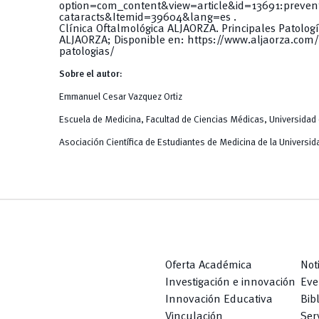
option=com_content&view=article&id=13691:prevent
cataracts&Itemid=39604&lang=es
.
Clínica Oftalmológica ALJAORZA. Principales Patolog
ALJAORZA; Disponible en:
https://www.aljaorza.com/n
patologias/
Sobre el autor:
Emmanuel Cesar Vazquez Ortiz
Escuela de Medicina, Facultad de Ciencias Médicas, Universidad
Asociación Científica de Estudiantes de Medicina de la Univers
Oferta Académica
Not
Investigación e innovación
Eve
Innovación Educativa
Bib
Vinculación
Serv