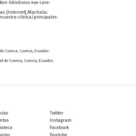
ion-blindness-eye-care-
ías [Internet].Machala:
uestra-clinica/principales-
 de Cuenca. Cuenca, Ecuador.
idad de Cuenca, Cuenca, Ecuador.
icias
Twitter
ntos
Instagram
lioteca
Facebook
icios
Youtube