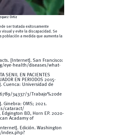
zquez Ortiz
uede ser tratada exitosamente
 visual y evite la discapacidad. Se
la población a medida que aumenta la
ts. [Internet]. San Francisco:
g/eye-health/diseases/what-
ATA SENIL EN PACIENTES
ADOR EN PERIODOS 2015-
o]. Cuenca: Universidad de
456789/34337/3/Trabajo%20de
]. Ginebra: OMS; 2021.
s/cataract/
D, Edgington BD, Horn EP. 2020-
ican Acadamy of
nternet]. Edición. Washington
/index.php?