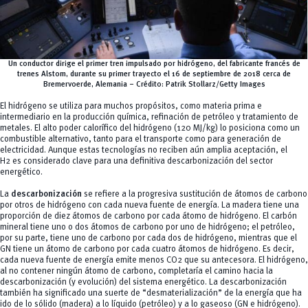
Un conductor dirige el primer tren impulsado por hidrógeno, del fabricante francés de
trenes Alstom, durante su primer trayecto el 16 de septiembre de 2018 cerca de
Bremervoerde, Alemania – Crédito: Patrik Stollarz/Getty Images
El hidrógeno se utiliza para muchos propósitos, como materia prima e
intermediario en la producción química, refinación de petróleo y tratamiento de
metales. El alto poder calorífico del hidrógeno (120 MJ/kg) lo posiciona como un
combustible alternativo, tanto para el transporte como para generación de
electricidad. Aunque estas tecnologías no reciben aún amplia aceptación, el
H2 es considerado clave para una definitiva descarbonización del sector
energético.
La
descarbonización
se refiere a la progresiva sustitución de átomos de carbono
por otros de hidrógeno con cada nueva fuente de energía. La madera tiene una
proporción de diez átomos de carbono por cada átomo de hidrógeno. El carbón
mineral tiene uno o dos átomos de carbono por uno de hidrógeno; el petróleo,
por su parte, tiene uno de carbono por cada dos de hidrógeno, mientras que el
GN tiene un átomo de carbono por cada cuatro átomos de hidrógeno. Es decir,
cada nueva fuente de energía emite menos CO2 que su antecesora. El hidrógeno,
al no contener ningún átomo de carbono, completaría el camino hacia la
descarbonización (y evolución) del sistema energético. La descarbonización
también ha significado una suerte de “desmaterialización” de la energía que ha
ido de lo sólido (madera) a lo líquido (petróleo) y a lo gaseoso (GN e hidrógeno).