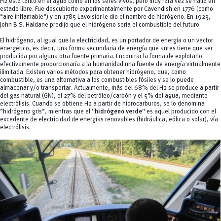
H2 está tanto en el agua como en los seres vivos, pero muy rara vez se halla en
estado libre. Fue descubierto experimentalmente por Cavendish en 1776 (como
“aire inflamable”) y en 1785 Lavoisier le dio el nombre de hidrógeno. En 1923,
John B.S. Haldane predijo que el hidrógeno sería el combustible del futuro.
El hidrógeno, al igual que la electricidad, es un portador de energía o un vector
energético, es decir, una forma secundaria de energía que antes tiene que ser
producida por alguna otra fuente primaria. Encontrar la forma de explotarlo
efectivamente proporcionaría a la humanidad una fuente de energía virtualmente
ilimitada. Existen varios métodos para obtener hidrógeno, que, como
combustible, es una alternativa a los combustibles fósiles y se lo puede
almacenar y/o transportar. Actualmente, más del 68% del H2 se produce a partir
del gas natural (GN), el 27% del petróleo/carbón y el 5% del agua, mediante
electrólisis. Cuando se obtiene H2 a partir de hidrocarburos, se lo denomina
“hidrógeno gris”, mientras que el
“hidrógeno verde”
es aquel producido con el
excedente de electricidad de energías renovables (hidráulica, eólica o solar), vía
electrólisis.