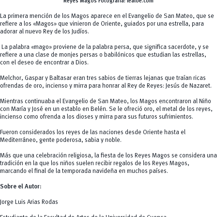
Reyes Magos Fotografìa: lealoe.com
La primera mención de los Magos aparece en el Evangelio de San Mateo, que se
refiere a los «Magos» que vinieron de Oriente, guiados por una estrella, para
adorar al nuevo Rey de los Judíos.
La palabra «mago» proviene de la palabra persa, que significa sacerdote, y se
refiere a una clase de monjes persas o babilónicos que estudian las estrellas,
con el deseo de encontrar a Dios.
Melchor, Gaspar y Baltasar eran tres sabios de tierras lejanas que traían ricas
ofrendas de oro, incienso y mirra para honrar al Rey de Reyes: Jesús de Nazaret.
Mientras continuaba el Evangelio de San Mateo, los Magos encontraron al Niño
con María y José en un establo en Belén. Se le ofreció oro, el metal de los reyes,
incienso como ofrenda a los dioses y mirra para sus futuros sufrimientos.
Fueron considerados los reyes de las naciones desde Oriente hasta el
Mediterráneo, gente poderosa, sabia y noble.
Más que una celebración religiosa, la fiesta de los Reyes Magos se considera una
tradición en la que los niños suelen recibir regalos de los Reyes Magos,
marcando el final de la temporada navideña en muchos países.
Sobre el Autor:
Jorge Luis Arias Rodas