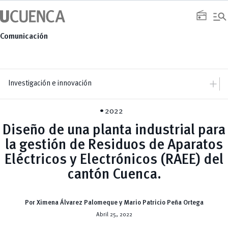
Saltar
manage_search
al
radio
contenido
Comunicación
add
Investigación e innovación
add
Investigación
2022
Vicerrectorado
remove
Sistema PURE
Equipo
Diseño de una planta industrial para
add
Departamentos
la gestión de Residuos de Aparatos
Biociencias
add
Convocatorias
Ciencias de la Computación
Eléctricos y Electrónicos (RAEE) del
XXI Concurso Universitario de Proyectos de Investigación
remove
Economía, Empresa y Desarrollo Sostenible
Resoluciones y Normativa
Educación
cantón Cuenca.
add
Ingeniería Civil
Comunicación de la Ciencia
Ingeniería Eléctrica, Electrónica y Telecomunicaciones
Webinars
remove
PROMEMCI
Interdisciplinario de Espacio y Población
Videos
Química Aplicada y Sistemas de Producción
remove
Revistas
Por Ximena Álvarez Palomeque y Mario Patricio Peña Ortega
Recursos Hídricos
remove
Abril 25, 2022
Innovación
add