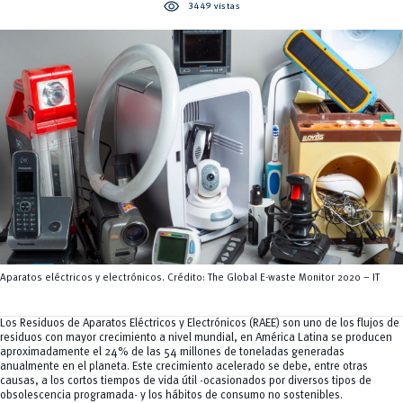
Servicios
visibility
3449 vistas
CEISH
Propiedad intelectual
Aparatos eléctricos y electrónicos. Crédito: The Global E-waste Monitor 2020 – IT
Los Residuos de Aparatos Eléctricos y Electrónicos (RAEE) son uno de los flujos de
residuos con mayor crecimiento a nivel mundial, en América Latina se producen
aproximadamente el 24% de las 54 millones de toneladas generadas
anualmente en el planeta. Este crecimiento acelerado se debe, entre otras
causas, a los cortos tiempos de vida útil -ocasionados por diversos tipos de
obsolescencia programada- y los hábitos de consumo no sostenibles.