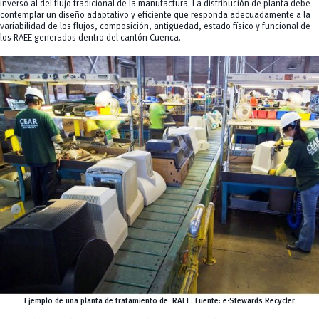
inverso al del flujo tradicional de la manufactura. La distribución de planta debe
contemplar un diseño adaptativo y eficiente que responda adecuadamente a la
variabilidad de los flujos, composición, antigüedad, estado físico y funcional de
los RAEE generados dentro del cantón Cuenca.
Ejemplo de una planta de tratamiento de RAEE. Fuente: e-Stewards Recycler