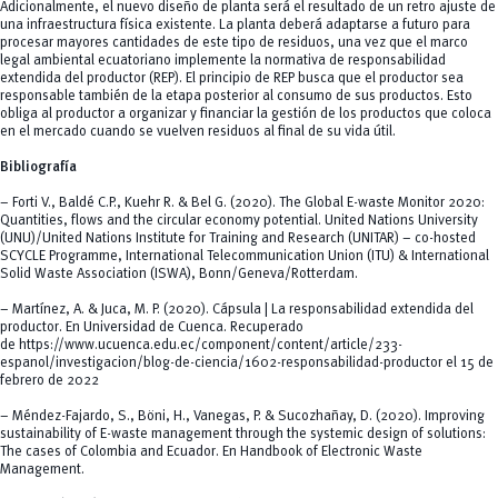
Adicionalmente, el nuevo diseño de planta será el resultado de un retro ajuste de
una infraestructura física existente. La planta deberá adaptarse a futuro para
procesar mayores cantidades de este tipo de residuos, una vez que el marco
legal ambiental ecuatoriano implemente la normativa de responsabilidad
extendida del productor (REP). El principio de REP busca que el productor sea
responsable también de la etapa posterior al consumo de sus productos. Esto
obliga al productor a organizar y financiar la gestión de los productos que coloca
en el mercado cuando se vuelven residuos al final de su vida útil.
Bibliografía
– Forti V., Baldé C.P., Kuehr R. & Bel G. (2020).
The Global E-waste Monitor 2020:
Quantities, flows and the circular economy potential
. United Nations University
(UNU)/United Nations Institute for Training and Research (UNITAR) – co-hosted
SCYCLE Programme, International Telecommunication Union (ITU) & International
Solid Waste Association (ISWA), Bonn/Geneva/Rotterdam.
– Martínez, A. & Juca, M. P. (2020). Cápsula | La responsabilidad extendida del
productor. En Universidad
de Cuenca
. Recuperado
de
https://www.ucuenca.edu.ec/component/content/article/233-
espanol/investigacion/blog-de-ciencia/1602-responsabilidad-productor
el 15 de
febrero de 2022
– Méndez-Fajardo, S., Böni, H., Vanegas, P. & Sucozhañay, D. (2020). Improving
sustainability of E-waste management through the systemic design of solutions:
The cases of Colombia and Ecuador. En
Handbook of Electronic Waste
Management
.