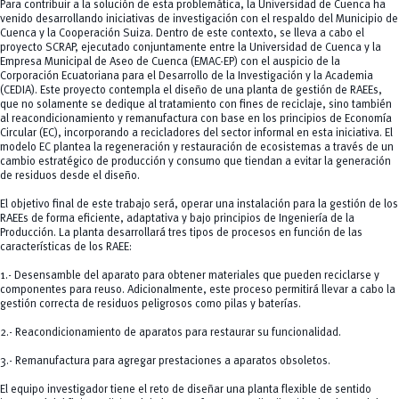
Para contribuir a la solución de esta problemática, la Universidad de Cuenca ha
venido desarrollando iniciativas de investigación con el respaldo del Municipio de
Cuenca y la Cooperación Suiza. Dentro de este contexto, se lleva a cabo el
proyecto SCRAP, ejecutado conjuntamente entre la Universidad de Cuenca y la
Empresa Municipal de Aseo de Cuenca (EMAC-EP) con el auspicio de la
Corporación Ecuatoriana para el Desarrollo de la Investigación y la Academia
(CEDIA). Este proyecto contempla el diseño de una planta de gestión de RAEEs,
que no solamente se dedique al tratamiento con fines de reciclaje, sino también
al reacondicionamiento y remanufactura con base en los principios de Economía
Circular (EC), incorporando a recicladores del sector informal en esta iniciativa. El
modelo EC plantea la regeneración y restauración de ecosistemas a través de un
cambio estratégico de producción y consumo que tiendan a evitar la generación
de residuos desde el diseño.
El objetivo final de este trabajo será, operar una instalación para la gestión de los
RAEEs de forma eficiente, adaptativa y bajo principios de Ingeniería de la
Producción. La planta desarrollará tres tipos de procesos en función de las
características de los RAEE:
1.- Desensamble del aparato para obtener materiales que pueden reciclarse y
componentes para reuso. Adicionalmente, este proceso permitirá llevar a cabo la
gestión correcta de residuos peligrosos como pilas y baterías.
2.- Reacondicionamiento de aparatos para restaurar su funcionalidad.
3.- Remanufactura para agregar prestaciones a aparatos obsoletos.
El equipo investigador tiene el reto de diseñar una planta flexible de sentido