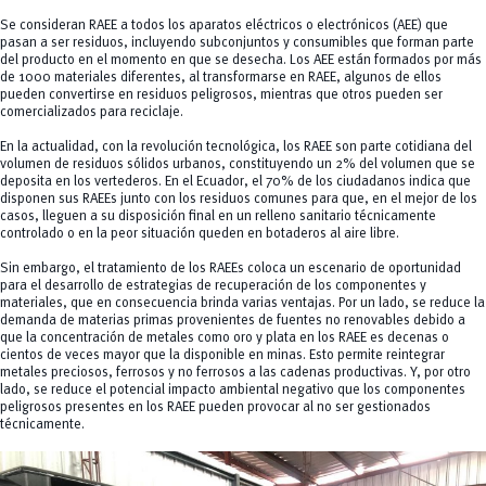
Se consideran RAEE a todos los aparatos eléctricos o electrónicos (AEE) que
pasan a ser residuos, incluyendo subconjuntos y consumibles que forman parte
del producto en el momento en que se desecha. Los AEE están formados por más
de 1000 materiales diferentes, al transformarse en RAEE, algunos de ellos
pueden convertirse en residuos peligrosos, mientras que otros pueden ser
comercializados para reciclaje.
En la actualidad, con la revolución tecnológica, los RAEE son parte cotidiana del
volumen de residuos sólidos urbanos, constituyendo un 2% del volumen que se
deposita en los vertederos. En el Ecuador, el 70% de los ciudadanos indica que
disponen sus RAEEs junto con los residuos comunes para que, en el mejor de los
casos, lleguen a su disposición final en un relleno sanitario técnicamente
controlado o en la peor situación queden en botaderos al aire libre.
Sin embargo, el tratamiento de los RAEEs coloca un escenario de oportunidad
para el desarrollo de estrategias de recuperación de los componentes y
materiales, que en consecuencia brinda varias ventajas. Por un lado, se reduce la
demanda de materias primas provenientes de fuentes no renovables debido a
que la concentración de metales como oro y plata en los RAEE es decenas o
cientos de veces mayor que la disponible en minas. Esto permite reintegrar
metales preciosos, ferrosos y no ferrosos a las cadenas productivas. Y, por otro
lado, se reduce el potencial impacto ambiental negativo que los componentes
peligrosos presentes en los RAEE pueden provocar al no ser gestionados
técnicamente.