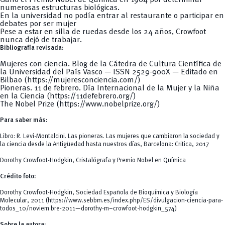
numerosas estructuras biológicas.
En la universidad no podía entrar al restaurante o participar en
debates por ser mujer
Pese a estar en silla de ruedas desde los 24 años, Crowfoot
nunca dejó de trabajar.
Bibliografía revisada:
Mujeres con ciencia
. Blog de la
Cátedra de Cultura Científica
de
la
Universidad del País Vasco
— ISSN 2529-900X — Editado en
Bilbao (
https://mujeresconciencia.com/
)
Pioneras. 11 de febrero. Día Internacional de la Mujer y la Niña
en la Ciencia (
https://11defebrero.org/
)
The Nobel Prize (
https://www.nobelprize.org/
)
Para saber más:
Libro: R. Levi-Montalcini. Las pioneras. Las mujeres que cambiaron la sociedad y
la ciencia desde la Antigüedad hasta nuestros días, Barcelona: Critica, 2017
Dorothy Crowfoot-Hodgkin, Cristalógrafa y Premio Nobel en Química
Crédito foto:
Dorothy Crowfoot-Hodgkin, Sociedad Española de Bioquímica y Biología
Molecular, 2011 (
https://www.sebbm.es/index.php/ES/divulgacion-ciencia-para-
todos_10/noviem bre-2011—dorothy-m–crowfoot-hodgkin_574
)
Sobre la autora: