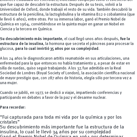
que fue capaz de descubrir la estructura. Después de su tesis, volvió a la
Universidad de Oxford, donde trabajó el resto de su vida. También descubrió la
estructura de la penicilina, la lactoglobulina y la vitamina B12 o cobalamina (que
le llevó 6 años), entre otras. Por su inmensa labor, ganó el Premio Nobel de
Química en 1964, convirtiéndose en la quinta mujer en ganar un Nobel en
Ciencia y la tercera en Química.
Su descubrimiento más importante
, el cual llegó unos años después,
fue la
estructura de la insulina
, la hormona que secreta el páncreas para procesar la
glucosa,
para
lo cual invirtió 35 años por su complejidad
.
A los 24 años le diagnosticaron artritis reumatoide en sus articulaciones, una
enfermedad para la que entonces no había tratamiento y, a pesar de estar en
silla de ruedas, quiso seguir trabajando. A los 37, fue admitida en la
Real
Sociedad de Londres
(
Royal Society of London
), la asociación científica nacional
de mayor prestigio que, con 287 años de historia, elegía sólo por tercera vez a
una mujer.
Cuando se jubiló, en 1977, se dedicó a viajar, impartiendo conferencias y
participando en debates a favor de la paz y el desarme nuclear.
Para recordar:
“Fui capturada para toda mi vida por la química y por los
cristales”
Su descubrimiento más importante fue la estructura de la
insulina, lo cual le llevó 34 años por su complejidad
Ganó el Premio Nobel de Química en 1964 por determinar