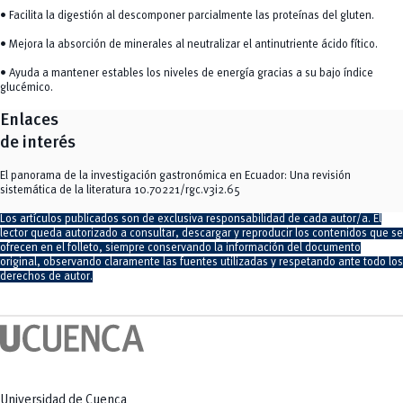
• Facilita la digestión al descomponer parcialmente las proteínas del gluten.
• Mejora la absorción de minerales al neutralizar el antinutriente ácido fítico.
• Ayuda a mantener estables los niveles de energía gracias a su bajo índice
glucémico.
Enlaces
de interés
El panorama de la investigación gastronómica en Ecuador: Una revisión
sistemática de la literatura
10.70221/rgc.v3i2.65
Los artículos publicados son de exclusiva responsabilidad de cada autor/a. El
lector queda autorizado a consultar, descargar y reproducir los contenidos que se
ofrecen en el folleto, siempre conservando la información del documento
original, observando claramente las fuentes utilizadas y respetando ante todo los
derechos de autor.
Universidad de Cuenca