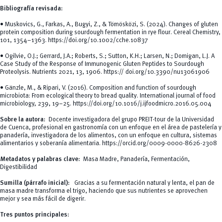
Bibliografía revisada:
• Muskovics, G., Farkas, A., Bugyi, Z., & Tömösközi, S. (2024). Changes of gluten
protein composition during sourdough fermentation in rye flour. Cereal Chemistry,
101, 1354–1363.
https://doi.org/10.1002/cche.10837
• Ogilvie, O.J.; Gerrard, J.A.; Roberts, S.; Sutton, K.H.; Larsen, N.; Domigan, L.J. A
Case Study of the Response of Immunogenic Gluten Peptides to Sourdough
Proteolysis. Nutrients 2021, 13, 1906. https:// doi.org/10.3390/nu13061906
• Gänzle, M., & Ripari, V. (2016). Composition and function of sourdough
microbiota: From ecological theory to bread quality. International journal of food
microbiology, 239, 19–25.
https://doi.org/10.1016/j.ijfoodmicro.2016.05.004
Sobre la autora:
Docente investigadora del grupo PREIT-tour de la Universidad
de Cuenca, profesional en gastronomía con un enfoque en el área de pastelería y
panadería, investigadora de los alimentos, con un enfoque en cultura, sistemas
alimentarios y soberanía alimentaria.
https://orcid.org/0009-0000-8626-2308
Metadatos y palabras clave:
Masa Madre, Panadería, Fermentación,
Digestibilidad
Sumilla (párrafo inicial):
Gracias a su fermentación natural y lenta, el pan de
masa madre transforma el trigo, haciendo que sus nutrientes se aprovechen
mejor y sea más fácil de digerir.
Tres puntos principales: