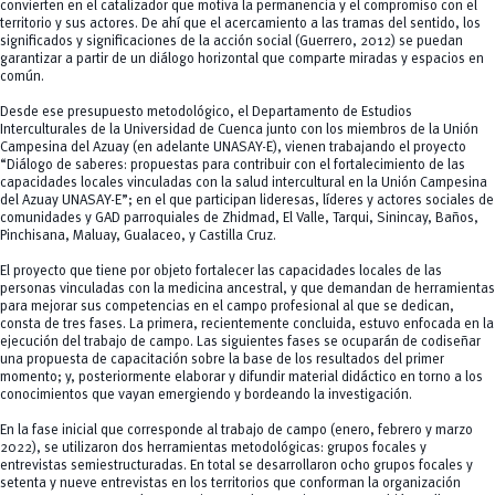
convierten en el catalizador que motiva la permanencia y el compromiso con el
territorio y sus actores. De ahí que el acercamiento a las tramas del sentido, los
significados y significaciones de la acción social (Guerrero, 2012) se puedan
garantizar a partir de un diálogo horizontal que comparte miradas y espacios en
común.
Desde ese presupuesto metodológico, el Departamento de Estudios
Interculturales de la Universidad de Cuenca junto con los miembros de la Unión
Campesina del Azuay (en adelante UNASAY-E), vienen trabajando el proyecto
“Diálogo de saberes: propuestas para contribuir con el fortalecimiento de las
capacidades locales vinculadas con la salud intercultural en la Unión Campesina
del Azuay UNASAY-E”; en el que participan lideresas, líderes y actores sociales de
comunidades y GAD parroquiales de Zhidmad, El Valle, Tarqui, Sinincay, Baños,
Pinchisana, Maluay, Gualaceo, y Castilla Cruz.
El proyecto que tiene por objeto fortalecer las capacidades locales de las
personas vinculadas con la medicina ancestral, y que demandan de herramientas
para mejorar sus competencias en el campo profesional al que se dedican,
consta de tres fases. La primera, recientemente concluida, estuvo enfocada en la
ejecución del trabajo de campo. Las siguientes fases se ocuparán de codiseñar
una propuesta de capacitación sobre la base de los resultados del primer
momento; y, posteriormente elaborar y difundir material didáctico en torno a los
conocimientos que vayan emergiendo y bordeando la investigación.
En la fase inicial que corresponde al trabajo de campo (enero, febrero y marzo
2022), se utilizaron dos herramientas metodológicas: grupos focales y
entrevistas semiestructuradas. En total se desarrollaron ocho grupos focales y
setenta y nueve entrevistas en los territorios que conforman la organización