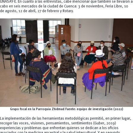
UNASAY-E. En cuanto a las entrevistas, cabe mencionar que también se llevaron a
cabo en seis mercados de la ciudad de Cuenca: 3 de noviembre, Feria Libre, 10
de agosto, 12 de abril, 27 de febrero y Rotary.
Grupo focal en la Parroquia Zhidmad Fuente: equipo de investigación (2022)
La implementación de las herramientas metodológicas permitió, en primer lugar,
recoger las voces, visiones, pensamientos, sentimientos (Guber, 2019)
experiencias y problemas que enfrentan quienes se dedican a los oficios
asociados con la medicina ancestral y la salud intercultural. Y en segundo,