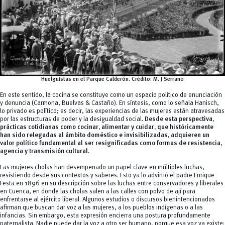
Huelguistas en el Parque Calderón.
Crédito:
M. J Serrano
En este sentido, la cocina se constituye como un espacio político de enunciación
y denuncia (Carmona, Buelvas & Castaño). En síntesis, como lo señala Hanisch,
lo privado es político; es decir, las experiencias de las mujeres están atravesadas
por las estructuras de poder y la desigualdad social
. Desde esta perspectiva,
prácticas cotidianas como cocinar, alimentar y cuidar, que históricamente
han sido relegadas al ámbito doméstico e invisibilizadas, adquieren un
valor político fundamental al ser resignificadas como formas de resistencia,
agencia y transmisión cultural.
Las mujeres cholas han desempeñado un papel clave en múltiples luchas,
resistiendo desde sus contextos y saberes. Esto ya lo advirtió el padre Enrique
Festa en 1896 en su descripción sobre las luchas entre conservadores y liberales
en Cuenca, en donde las cholas salen a las calles con polvo de ají para
enfrentarse al ejército liberal. Algunos estudios o discursos bienintencionados
afirman que buscan dar voz a las mujeres, a los pueblos indígenas o a las
infancias. Sin embargo, esta expresión encierra una postura profundamente
paternalista. Nadie puede dar la voz a otro ser humano, porque esa voz ya existe: