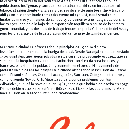
la cascarilla y la venta del sombrero de paja toquilla; por otro lado, las
poblaciones indígenas y campesinas estaban sumidas en impuestos -al
tabaco, al aguardiente y a la venta del sombrero de paja toquilla- y trabajo
obligatorio, denominado románticamente minga
. Así, Baud señala que a
finales de marzo y principios de abril de 1920 comenzó una huelga que duraría
hasta 1921, debido a la baja de la exportación toquillera a causa de la primera
guerra mundial, y los dos días de trabajo impuestos por la Gobernación del Azuay
para los preparativos de la celebración del centenario de la independencia.
Mientras la ciudad se afrancesaba, a principios de 1925 se dio otro
levantamiento denominado la huelga de la sal. Desde Naranjal se habían enviado
1500 quintales, que fueron robados en los caminos provocando escasez, que se
sumaba a la inequitativa venta en distribución -Hotel Patria para los ricos, y
barracas, el resto de la población- y aumento en el precio. El movimiento de
protesta se dio desde los campos a la ciudad alcanzando la inclusión de lugares
como: Ricaurte, Sidcay, Checa, LLacao, Jadán, San Juan, Quingeo, entre otros,
como lo señala Novillo. G. h. Mata luego de algunos problemas con las
editoriales, publicó la novela
Sal
en 1963, pese a que había sido escrita en 1937.
Esto se debió a que la narración recibió varias críticas, a las que el mismo Mata
hace alusión en la sección intitulada “Atendedme”.