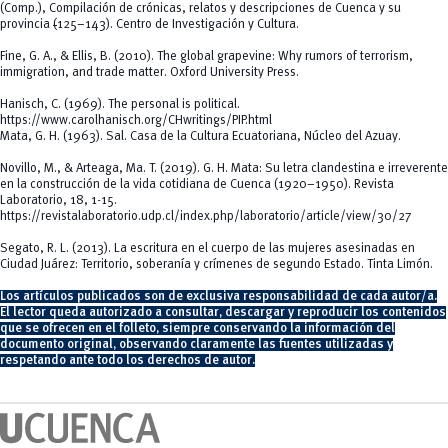
(Comp.),
Compilación de crónicas, relatos y descripciones de Cuenca y su
provincia
(
125–143). Centro de Investigación y Cultura.
Fine, G. A., & Ellis, B. (2010).
The global grapevine: Why rumors of terrorism,
immigration, and trade matter
. Oxford University Press.
Hanisch, C. (1969).
The personal is political
.
https://www.carolhanisch.org/CHwritings/PIP.html
Mata, G. H. (1963).
Sal
. Casa de la Cultura Ecuatoriana, Núcleo del Azuay.
Novillo, M., & Arteaga, Ma. T. (2019). G. H. Mata: Su letra clandestina e irreverente
en la construcción de la vida cotidiana de Cuenca (1920–1950).
Revista
Laboratorio
,
18
, 1-15.
https://revistalaboratorio.udp.cl/index.php/laboratorio/article/view/30/27
Segato, R. L. (2013).
La escritura en el cuerpo de las mujeres asesinadas en
Ciudad Juárez: Territorio, soberanía y crímenes de segundo Estado
. Tinta Limón.
Los artículos publicados son de exclusiva responsabilidad de cada autor/a.
El lector queda autorizado a consultar, descargar y reproducir los contenidos
que se ofrecen en el folleto, siempre conservando la información del
documento original, observando claramente las fuentes utilizadas y
respetando ante todo los derechos de autor.