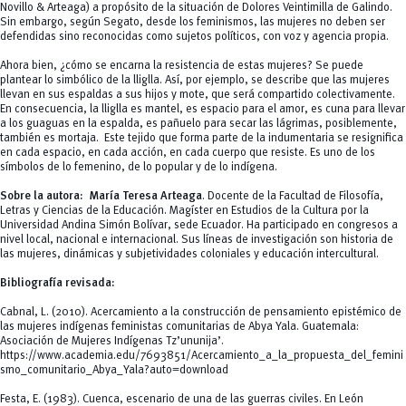
Novillo & Arteaga) a propósito de la situación de Dolores Veintimilla de Galindo.
Sin embargo, según Segato, desde los feminismos, las mujeres no deben ser
defendidas sino reconocidas como sujetos políticos, con voz y agencia propia.
Ahora bien, ¿cómo se encarna la resistencia de estas mujeres? Se puede
plantear lo simbólico de la lliglla. Así, por ejemplo, se describe que las mujeres
llevan en sus espaldas a sus hijos y mote, que será compartido colectivamente.
En consecuencia, la lliglla es mantel, es espacio para el amor, es cuna para llevar
a los guaguas en la espalda, es pañuelo para secar las lágrimas, posiblemente,
también es mortaja. Este tejido que forma parte de la indumentaria se resignifica
en cada espacio, en cada acción, en cada cuerpo que resiste. Es uno de los
símbolos de lo femenino, de lo popular y de lo indígena.
Sobre la autora:
María Teresa Arteaga
. Docente de la Facultad de Filosofía,
Letras y Ciencias de la Educación. Magíster en Estudios de la Cultura por la
Universidad Andina Simón Bolívar, sede Ecuador. Ha participado en congresos a
nivel local, nacional e internacional. Sus líneas de investigación son historia de
las mujeres, dinámicas y subjetividades coloniales y educación intercultural.
Bibliografía revisada:
Cabnal, L. (2010).
Acercamiento a la construcción de pensamiento epistémico de
las mujeres indígenas feministas comunitarias de Abya Yala
. Guatemala:
Asociación de Mujeres Indígenas Tz’ununija’.
https://www.academia.edu/7693851/Acercamiento_a_la_propuesta_del_femini
smo_comunitario_Abya_Yala?auto=download
Festa, E. (1983). Cuenca, escenario de una de las guerras civiles. En León