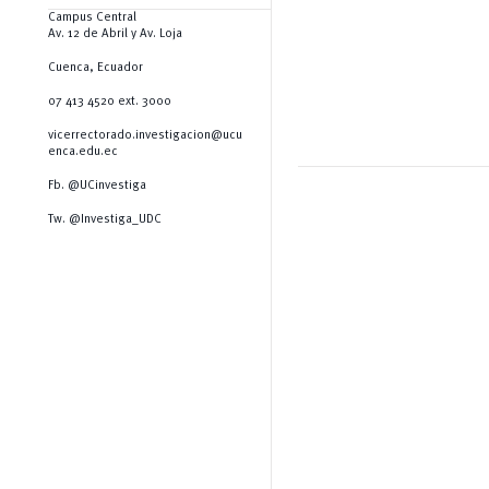
Campus Central
Av. 12 de Abril y Av. Loja
Cuenca, Ecuador
07 413 4520 ext. 3000
vicerrectorado.investigacion@ucu
enca.edu.ec
Fb. @UCinvestiga
Tw. @Investiga_UDC