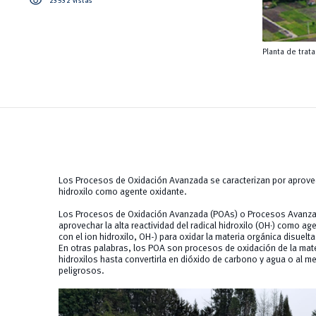
visibility
23532 vistas
Planta de trat
Los Procesos de Oxidación Avanzada se caracterizan por aprovecha
hidroxilo como agente oxidante.
Los Procesos de Oxidación Avanzada (POAs) o Procesos Avanzad
aprovechar la alta reactividad del radical hidroxilo (OH·) como ag
con el ion hidroxilo, OH-) para oxidar la materia orgánica disuelt
En otras palabras, los POA son procesos de oxidación de la mater
hidroxilos hasta convertirla en dióxido de carbono y agua o a
peligrosos.