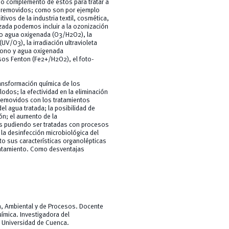
o complemento de estos para tratar a
 removidos; como son por ejemplo
vos de la industria textil, cosmética,
nzada podemos incluir a la ozonización
 o agua oxigenada (O3/H2O2), la
(UV/O3), la irradiación ultravioleta
ozono y agua oxigenada
sos Fenton (Fe2+/H2O2), el foto-
ansformación química de los
odos; la efectividad en la eliminación
removidos con los tratamientos
el agua tratada; la posibilidad de
ón; el aumento de la
s pudiendo ser tratadas con procesos
la desinfección microbiológica del
to sus características organolépticas
tratamiento. Como desventajas
a, Ambiental y de Procesos. Docente
uímica. Investigadora del
 Universidad de Cuenca.