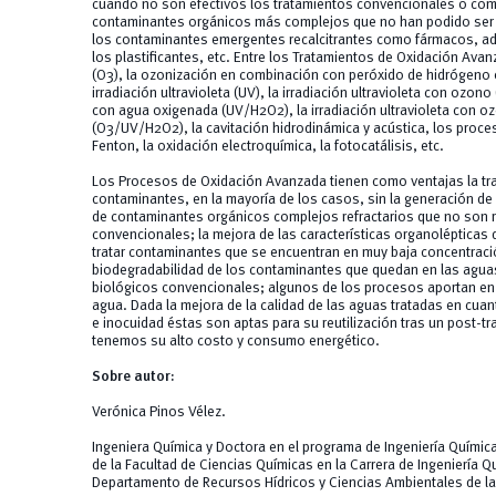
cuando no son efectivos los tratamientos convencionales o com
contaminantes orgánicos más complejos que no han podido ser
los contaminantes emergentes recalcitrantes como fármacos, aditi
los plastificantes, etc. Entre los Tratamientos de Oxidación Ava
(O3), la ozonización en combinación con peróxido de hidrógeno
irradiación ultravioleta (UV), la irradiación ultravioleta con ozono 
con agua oxigenada (UV/H2O2), la irradiación ultravioleta con 
(O3/UV/H2O2), la cavitación hidrodinámica y acústica, los proce
Fenton, la oxidación electroquímica, la fotocatálisis, etc.
Los Procesos de Oxidación Avanzada tienen como ventajas la tr
contaminantes, en la mayoría de los casos, sin la generación de l
de contaminantes orgánicos complejos refractarios que no son 
convencionales; la mejora de las características organolépticas d
tratar contaminantes que se encuentran en muy baja concentraci
biodegradabilidad de los contaminantes que quedan en las agua
biológicos convencionales; algunos de los procesos aportan en 
agua. Dada la mejora de la calidad de las aguas tratadas en cuan
e inocuidad éstas son aptas para su reutilización tras un post-
tenemos su alto costo y consumo energético.
Sobre autor:
Verónica Pinos Vélez.
Ingeniera Química y Doctora en el programa de Ingeniería Químic
de la Facultad de Ciencias Químicas en la Carrera de Ingeniería Q
Departamento de Recursos Hídricos y Ciencias Ambientales de la