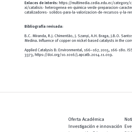
Enlaces de interés:
https://multimedia.cedia.edu.ec/category/c
xi/catalisis-
heterogenea-en-quimica-verde-preparacion-caracter
catalizadores-
solidos-para-la-valorizacion-de-recursos-y-la-r
Bibliografía revisada:
B.C. Miranda, R.J. Chimentão, J. Szanyi, A.H. Braga, J.B.O. Santos,
Medina. Influence of copper on nickel-based catalysts in the conv
Applied Catalysis B: Environmental, 166–167, 2015, 166-180. I
3373,
https://doi.org/10.1016/j.apcatb.2014.11.019
.
Oferta Académica
Not
Investigación e innovación
Eve