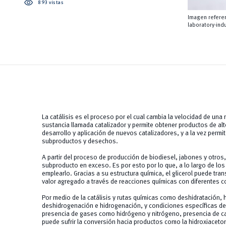
visibility
893 vistas
Imagen referen
laboratory-in
La catálisis es el proceso por el cual cambia la velocidad de una
sustancia llamada catalizador y permite obtener productos de al
desarrollo y aplicación de nuevos catalizadores, y a la vez perm
subproductos y desechos.
A partir del proceso de producción de biodiesel, jabones y otros
subproducto en exceso. Es por esto por lo que, a lo largo de l
emplearlo. Gracias a su estructura química, el glicerol puede tr
valor agregado a través de reacciones químicas con diferentes 
Por medio de la catálisis y rutas químicas como deshidratación, h
deshidrogenación e hidrogenación, y condiciones específicas de 
presencia de gases como hidrógeno y nitrógeno, presencia de cata
puede sufrir la conversión hacia productos como la hidroxiaceton