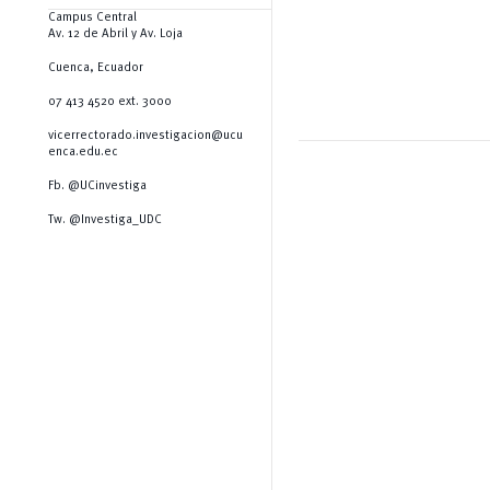
Campus Central
Av. 12 de Abril y Av. Loja
Cuenca, Ecuador
07 413 4520 ext. 3000
vicerrectorado.investigacion@ucu
enca.edu.ec
Fb. @UCinvestiga
Tw. @Investiga_UDC