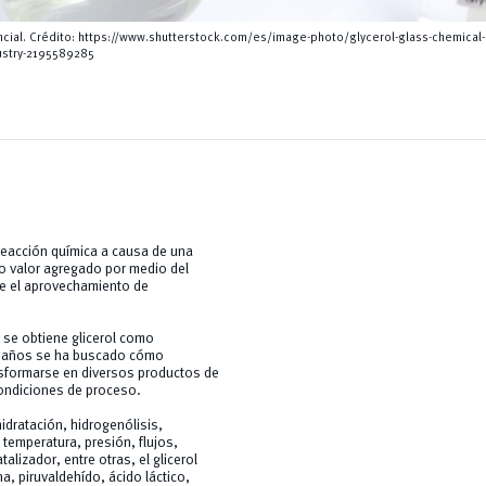
cial. Crédito: https://www.shutterstock.com/es/image-photo/glycerol-glass-chemical-
dustry-2195589285
 reacción química a causa de una
to valor agregado por medio del
ite el aprovechamiento de
, se obtiene glicerol como
os años se ha buscado cómo
ansformarse en diversos productos de
condiciones de proceso.
idratación, hidrogenólisis,
temperatura, presión, flujos,
lizador, entre otras, el glicerol
a, piruvaldehído, ácido láctico,