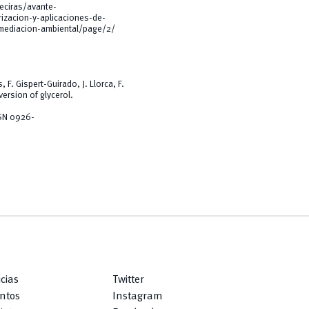
eciras/avante-
izacion-y-aplicaciones-de-
emediacion-ambiental/page/2/
 F. Gispert-Guirado, J. Llorca, F.
ersion of glycerol.
SSN 0926-
icias
Twitter
ntos
Instagram