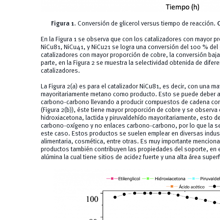
Figura 1.
Conversión de glicerol versus tiempo de reacción.
En la Figura 1 se observa que con los catalizadores con mayor pr
NiCu81, NiCu41, y NiCu21 se logra una conversión del 100 % del g
catalizadores con mayor proporción de cobre, la conversión baja
parte, en la Figura 2 se muestra la selectividad obtenida de dif
catalizadores.
La Figura 2(a) es para el catalizador NiCu81, es decir, con una m
mayoritariamente metano como producto. Esto se puede deber a 
carbono-carbono llevando a producir compuestos de cadena corta
(Figura 2(b)), éste tiene mayor proporción de cobre y se observa
hidroxiacetona, lactida y piruvaldehído mayoritariamente, esto 
carbono-oxígeno y no enlaces carbono-carbono, por lo que la se
este caso. Estos productos se suelen emplear en diversas indus
alimentaria, cosmética, entre otras. Es muy importante menciona
productos también contribuyen las propiedades del soporte, en
alúmina la cual tiene sitios de acidez fuerte y una alta área superfi