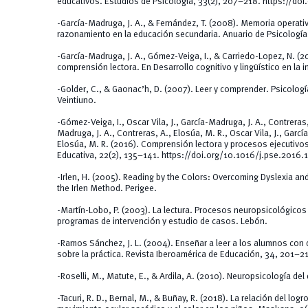
educativos. Estudios de Psicología, 33(2), 207–218. https://
-García-Madruga, J. A., & Fernández, T. (2008). Memoria operati
razonamiento en la educación secundaria. Anuario de Psicología
-García-Madruga, J. A., Gómez-Veiga, I., & Carriedo-Lopez, N. (20
comprensión lectora. En Desarrollo cognitivo y lingüístico en la 
-Golder, C., & Gaonac’h, D. (2007). Leer y comprender. Psicología 
Veintiuno.
-Gómez-Veiga, I., Oscar Vila, J., García-Madruga, J. A., Contreras, 
Madruga, J. A., Contreras, A., Elosúa, M. R., Oscar Vila, J., Garcí
Elosúa, M. R. (2016). Comprensión lectora y procesos ejecutivos
Educativa, 22(2), 135–141. https://doi.org/10.1016/j.pse.2016.
-Irlen, H. (2005). Reading by the Colors: Overcoming Dyslexia an
the Irlen Method. Perigee.
-Martín-Lobo, P. (2003). La lectura. Procesos neuropsicológicos d
programas de intervención y estudio de casos. Lebón.
-Ramos Sánchez, J. L. (2004). Enseñar a leer a los alumnos con d
sobre la práctica. Revista Iberoamérica de Educación, 34, 201–2
-Roselli, M., Matute, E., & Ardila, A. (2010). Neuropsicología de
-Tacuri, R. D., Bernal, M., & Buñay, R. (2018). La relación del logro 