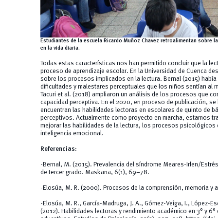
Estudiantes de la escuela Ricardo Muñoz Chavez retroalimentan sobre la 
en la vida diaria.
Todas estas características nos han permitido concluir que la le
proceso de aprendizaje escolar. En la Universidad de Cuenca de
sobre los procesos implicados en la lectura. Bernal (2015) había i
dificultades y malestares perceptuales que los niños sentían al
Tacuri et al. (2018) ampliaron un análisis de los procesos que c
capacidad perceptiva. En el 2020, en proceso de publicación, se
encuentran las habilidades lectoras en escolares de quinto de b
perceptivos. Actualmente como proyecto en marcha, estamos tra
mejorar las habilidades de la lectura, los procesos psicológicos 
inteligencia emocional.
Referencias:
-Bernal, M. (2015). Prevalencia del síndrome Meares-Irlen/Estrés 
de tercer grado. Maskana, 6(1), 69–78.
-Elosúa, M. R. (2000). Procesos de la comprensión, memoria y a
-Elosúa, M. R., García-Madruga, J. A., Gómez-Veiga, I., López-Escr
(2012). Habilidades lectoras y rendimiento académico en 3° y 6° 