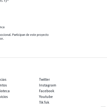
1), 13–
enca
mocional. Participan de este proyecto
or.
icias
Twitter
ntos
Instagram
lioteca
Facebook
icios
Youtube
TikTok