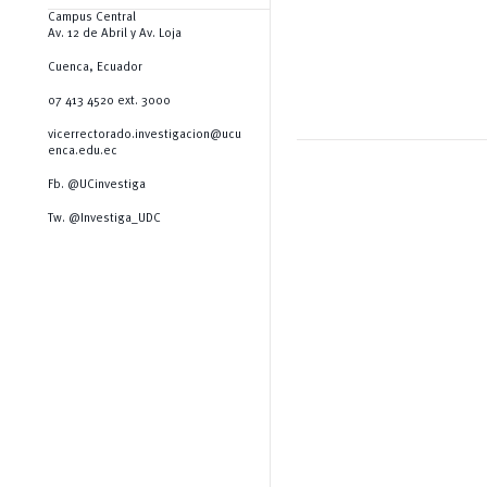
Campus Central
Av. 12 de Abril y Av. Loja
Cuenca, Ecuador
07 413 4520 ext. 3000
vicerrectorado.investigacion@ucu
enca.edu.ec
Fb. @UCinvestiga
Tw. @Investiga_UDC