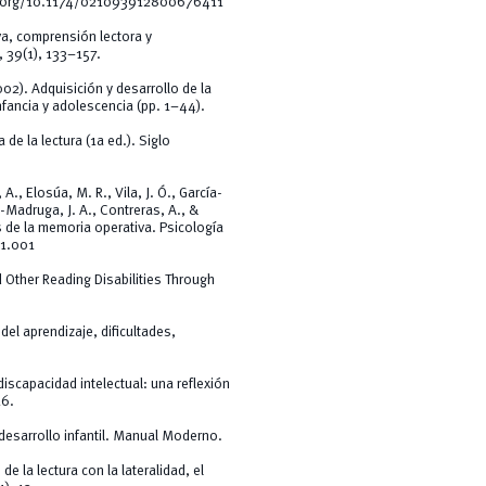
doi.org/10.1174/021093912800676411
va, comprensión lectora y
, 39(1), 133–157.
02). Adquisición y desarrollo de la
infancia y adolescencia (pp. 1–44).
de la lectura (1a ed.). Siglo
A., Elosúa, M. R., Vila, J. Ó., García-
a-Madruga, J. A., Contreras, A., &
 de la memoria operativa. Psicología
11.001
d Other Reading Disabilities Through
el aprendizaje, dificultades,
iscapacidad intelectual: una reflexión
16.
l desarrollo infantil. Manual Moderno.
de la lectura con la lateralidad, el