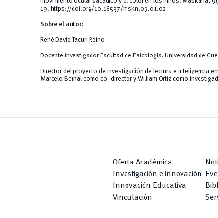
movimiento ocular sacádico y el color en los niños. Maskana, 9(
19.
https://doi.org/10.18537/mskn.09.01.02
Sobre el autor:
René David Tacuri Reino
Docente investigador Facultad de Psicología, Universidad de Cu
Director del proyecto de investigación de lectura e inteligencia e
Marcelo Bernal como co- director y William Ortiz como investigad
Oferta Académica
Not
Investigación e innovación
Eve
Innovación Educativa
Bib
Vinculación
Serv