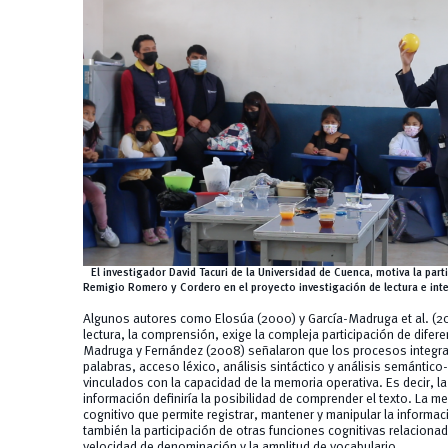
El investigador David Tacuri de la Universidad de Cuenca, motiva la part
Remigio Romero y Cordero en el proyecto investigación de lectura e intel
Algunos autores como Elosúa (2000) y García-Madruga et al. (2002
lectura, la comprensión, exige la compleja participación de dife
Madruga y Fernández (2008) señalaron que los procesos integr
palabras, acceso léxico, análisis sintáctico y análisis semánti
vinculados con la capacidad de la memoria operativa. Es decir, 
información definiría la posibilidad de comprender el texto. La 
cognitivo que permite registrar, mantener y manipular la informaci
también la participación de otras funciones cognitivas relaciona
velocidad de denominación y la amplitud de vocabulario.