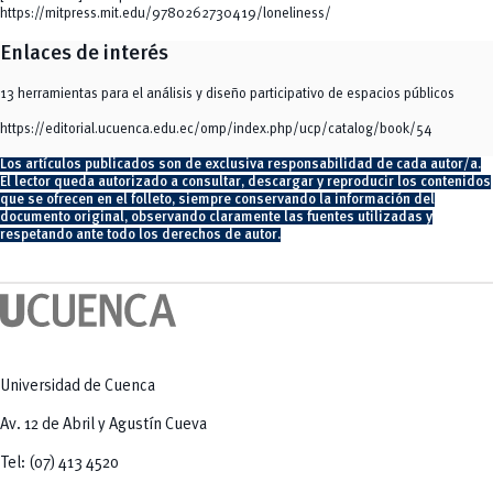
https://mitpress.mit.edu/9780262730419/loneliness/
Enlaces de interés
13 herramientas para el análisis y diseño participativo de espacios públicos
https://editorial.ucuenca.edu.ec/omp/index.php/ucp/catalog/book/54
Los artículos publicados son de exclusiva responsabilidad de cada autor/a.
El lector queda autorizado a consultar, descargar y reproducir los contenidos
que se ofrecen en el folleto, siempre conservando la información del
documento original, observando claramente las fuentes utilizadas y
respetando ante todo los derechos de autor.
Universidad de Cuenca
Av. 12 de Abril y Agustín Cueva
Tel: (07) 413 4520