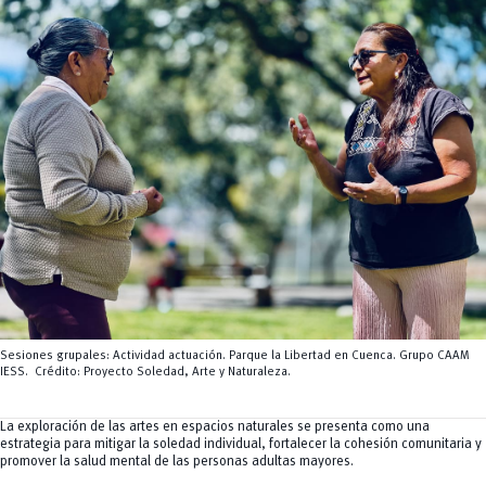
Servicios
CEISH
Propiedad intelectual
Sesiones grupales: Actividad actuación. Parque la Libertad en Cuenca. Grupo CAAM
IESS. Crédito: Proyecto Soledad, Arte y Naturaleza.
La exploración de las artes en espacios naturales se presenta como una
estrategia para mitigar la soledad individual, fortalecer la cohesión comunitaria y
promover la salud mental de las personas adultas mayores.