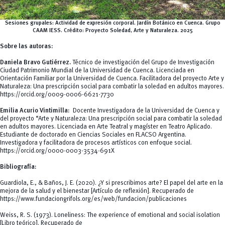
Sesiones grupales: Actividad de expresión corporal. Jardín Botánico en Cuenca. Grupo
CAAM IESS.
Crédito:
Proyecto Soledad, Arte y Naturaleza. 2025
Sobre las autoras:
Daniela Bravo Gutiérrez.
Técnico de investigación del Grupo de Investigación
Ciudad Patrimonio Mundial de la Universidad de Cuenca. Licenciada en
Orientación Familiar por la Universidad de Cuenca. Facilitadora del proyecto Arte y
Naturaleza: Una prescripción social para combatir la soledad en adultos mayores.
https://orcid.org/0009-0006-6621-7730
Emilia Acurio Vintimilla:
Docente Investigadora de la Universidad de Cuenca y
del proyecto “Arte y Naturaleza: Una prescripción social para combatir la soledad
en adultos mayores. Licenciada en Arte Teatral y magíster en Teatro Aplicado.
Estudiante de doctorado en Ciencias Sociales en FLACSO Argentina.
Investigadora y facilitadora de procesos artísticos con enfoque social.
https://orcid.org/0000-0003-3534-691X
Bibliografía:
Guardiola, E., & Baños, J. E. (2020).
¿Y si prescribimos arte? El papel del arte en la
mejora de la salud y el bienestar
[Artículo de reflexión]. Recuperado de
https://www.fundaciongrifols.org/es/web/fundacion/publicaciones
Weiss, R. S. (1973).
Loneliness: The experience of emotional and social isolation
[Libro teórico]. Recuperado de