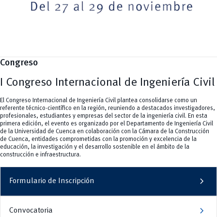
Deportes
Ingeniería Industria y Construcción
Gestión
Epicentro de innovación
INgenieriaIndustria y Construcción
Innovación
Género
Ingenierías
Investigación
Gestión
Ingenierías, Tecnologías, Arquitectura, y Agropecuarias
Vinculación
Innovación
Salud Humana y Bienestar
Investigación
Tecnologías
MOVERU
y Agropecuarias
Posgrados
Radio Universitaria
Congreso
Salud
Sostenibilidad
I Congreso Internacional de Ingeniería Civil
Vinculación
El Congreso Internacional de Ingeniería Civil plantea consolidarse como un
referente técnico-científico en la región, reuniendo a destacados investigadores,
profesionales, estudiantes y empresas del sector de la ingeniería civil. En esta
primera edición, el evento es organizado por el Departamento de Ingeniería Civil
de la Universidad de Cuenca en colaboración con la Cámara de la Construcción
de Cuenca, entidades comprometidas con la promoción y excelencia de la
educación, la investigación y el desarrollo sostenible en el ámbito de la
construcción e infraestructura.
chevron_right
Formulario de Inscripción
chevron_right
Convocatoria