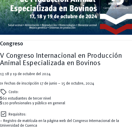
Culturales
Bienestar
Industria y Construcción
Deportivos
Cultura
Ingeniería
Foro
Deportes
Ingeniería Industria y Construcción
Gestión
Epicentro de innovación
INgenieriaIndustria y Construcción
Innovación
Género
Ingenierías
Investigación
Gestión
Ingenierías, Tecnologías, Arquitectura, y Agropecuarias
Vinculación
Innovación
Salud Humana y Bienestar
Investigación
Tecnologías
MOVERU
y Agropecuarias
Posgrados
Congreso
Radio Universitaria
Salud
V Congreso Internacional en Producción
Sostenibilidad
Vinculación
Animal Especializada en Bovinos
17, 18 y 19 de octubre del 2024
Fechas de inscripción 17 de junio – 15 de octubre, 2024
sell
Costo:
$60 estudiantes de tercer nivel
$120 profesionales y público en general
check_box
Requisitos:
– Registro de matrícula en la página web del Congreso Internacional de la
Universidad de Cuenca