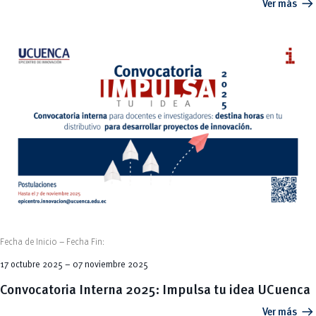
arrow_right_alt
Ver más
Fecha de Inicio – Fecha Fin:
17 octubre 2025 – 07 noviembre 2025
Convocatoria Interna 2025: Impulsa tu idea UCuenca
arrow_right_alt
Ver más