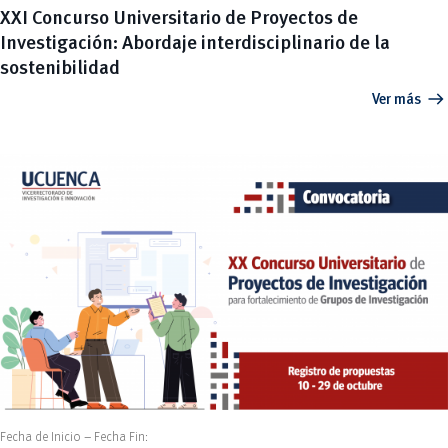
XXI Concurso Universitario de Proyectos de
Investigación: Abordaje interdisciplinario de la
sostenibilidad
arrow_right_alt
Ver más
Fecha de Inicio – Fecha Fin: