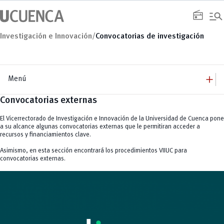
Saltar
manage_search
al
radio
contenido
Investigación e Innovación/
Convocatorias de investigación
add
Menú
Convocatorias
externas
add
Investigación
Vicerrectorado
remove
Sistema PURE
El Vicerrectorado de Investigación e Innovación de la Universidad de Cuenca pone
add
a su alcance algunas convocatorias externas que le permitiran acceder a
Departamentos
recursos y financiamientos clave.
Biociencias
add
Convocatorias
Ciencias de la Computación
Asimismo, en esta sección encontrará los procedimientos VIIUC para
Infraestructura Científica Compartida
remove
Economía, Empresa y Desarrollo Sostenible
Resoluciones y Normativa
convocatorias externas.
Seguimiento Académico de Proyectos de Investigación
Educación
remove
Ingeniería Civil
Plan Estratégico de Desarrollo Institucional- PEDI
Ingeniería Eléctrica, Electrónica y Telecomunicaciones
add
Comunicación de la Ciencia
Interdisciplinario de Espacio y Población
Química Aplicada y Sistemas de Producción
Webinars
remove
Programa de Mentoría para Mujeres Científicas PROMEMCI
Recursos Hídricos
Videos
remove
Revistas
add
Innovación