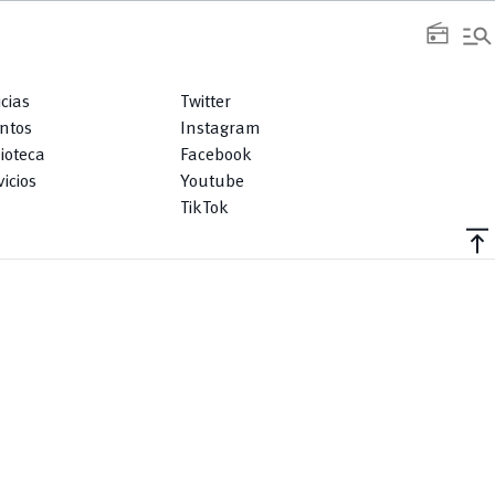
manage_search
radio
icias
Twitter
ntos
Instagram
lioteca
Facebook
icios
Youtube
TikTok
vertical_align_top