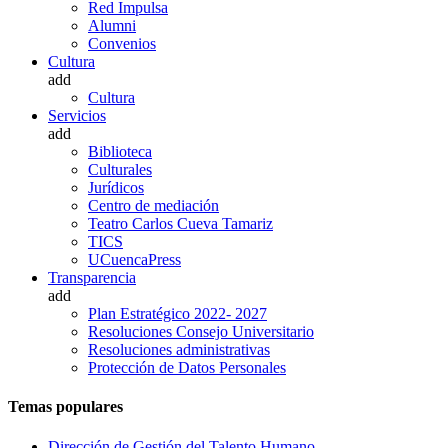
Red Impulsa
Alumni
Convenios
Cultura
add
Cultura
Servicios
add
Biblioteca
Culturales
Jurídicos
Centro de mediación
Teatro Carlos Cueva Tamariz
TICS
UCuencaPress
Transparencia
add
Plan Estratégico 2022- 2027
Resoluciones Consejo Universitario
Resoluciones administrativas
Protección de Datos Personales
Temas populares
Dirección de Gestión del Talento Humano