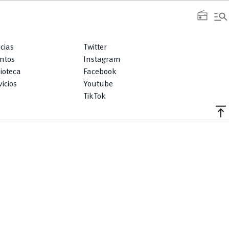
manage_search
radio
icias
Twitter
ntos
Instagram
lioteca
Facebook
icios
Youtube
TikTok
vertical_align_top