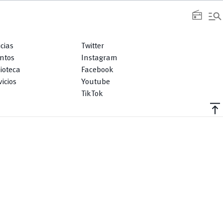
manage_search
radio
icias
Twitter
ntos
Instagram
lioteca
Facebook
icios
Youtube
TikTok
vertical_align_top