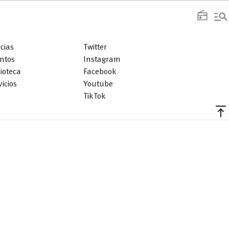
manage_search
radio
icias
Twitter
ntos
Instagram
lioteca
Facebook
icios
Youtube
TikTok
vertical_align_top