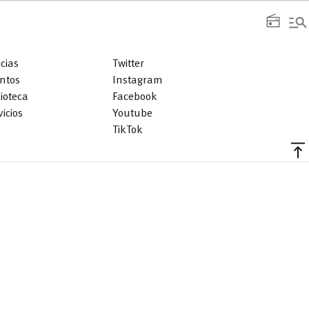
manage_search
radio
icias
Twitter
ntos
Instagram
lioteca
Facebook
icios
Youtube
TikTok
vertical_align_top