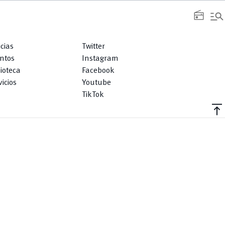
manage_search
radio
icias
Twitter
ntos
Instagram
lioteca
Facebook
icios
Youtube
TikTok
vertical_align_top