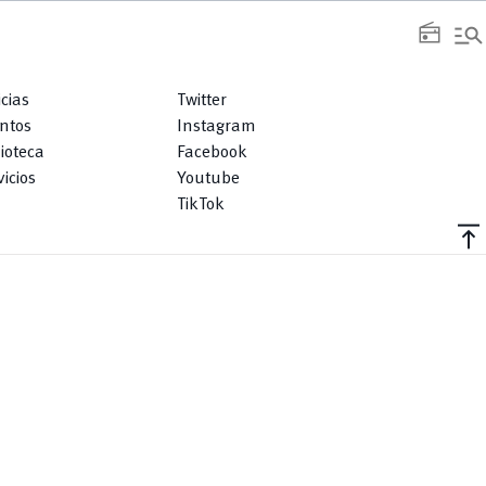
manage_search
radio
icias
Twitter
ntos
Instagram
lioteca
Facebook
icios
Youtube
TikTok
vertical_align_top