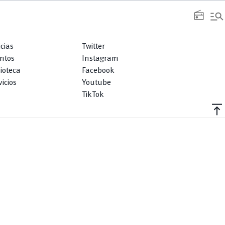
manage_search
radio
icias
Twitter
ntos
Instagram
lioteca
Facebook
icios
Youtube
TikTok
vertical_align_top