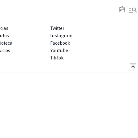
manage_search
radio
icias
Twitter
ntos
Instagram
lioteca
Facebook
icios
Youtube
TikTok
vertical_align_top