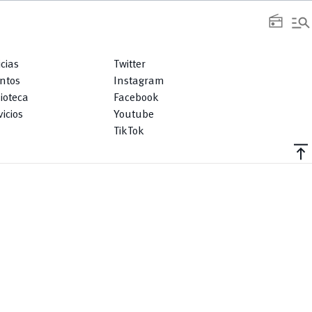
manage_search
radio
icias
Twitter
ntos
Instagram
lioteca
Facebook
icios
Youtube
TikTok
vertical_align_top