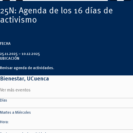
Tecnologías
MOVERU
y Agropecuarias
Posgrados
25N: Agenda de los 16 días de
Radio Universitaria
Salud
activismo
Sostenibilidad
Vinculación
FECHA
25.11.2025 –
10.12.2025
UBICACIÓN
Revisar agenda de actividades.
Bienestar, UCuenca
Ver más eventos
Días
Martes a Miércoles
Hora: