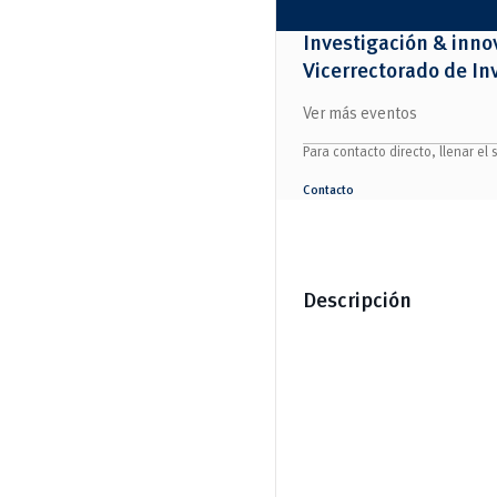
Salud Humana y Bienestar
Radio Universitaria
Tecnologías
Salud
y Agropecuarias
Investigación & inno
Sostenibilidad
Vinculación
Vicerrectorado de In
Ver más eventos
Para contacto directo, llenar el 
Contacto
Descripción