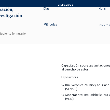
23.10.2024
Días
Hora:
vación,
vestigación
Miércoles
9:00 – 
siguiente formulario:
Capacitación sobre las limitacione
al derecho de autor
Expositores:
Dra. Verónica Zhunio y Ab. Carlo
(SENADI)
Moderadora: Dra. Michelle Jara V
(VIUC)