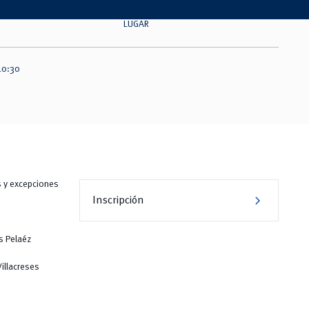
LUGAR
10:30
s y excepciones
chevron_right
Inscripción
s Pelaéz
illacreses