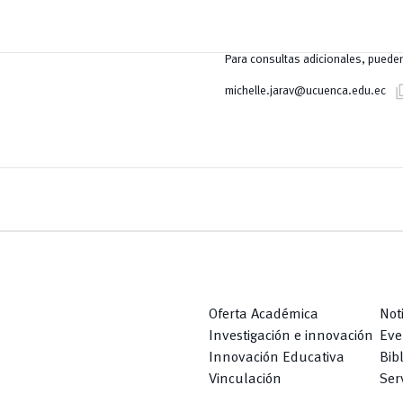
Para consultas adicionales, pueden
conte
michelle.jarav@ucuenca.edu.ec
Oferta Académica
Not
Investigación e innovación
Eve
Innovación Educativa
Bib
Vinculación
Serv