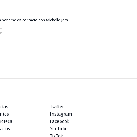
 ponerse en contacto con Michelle Jara:
nt_copy
icias
Twitter
ntos
Instagram
lioteca
Facebook
icios
Youtube
TikTok