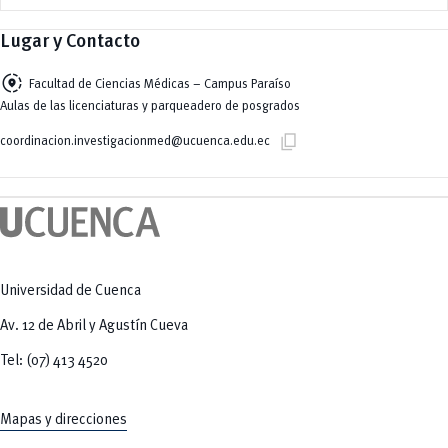
Lugar y Contacto
share_location
Facultad de Ciencias Médicas – Campus Paraíso
Aulas de las licenciaturas y parqueadero de posgrados
content_copy
coordinacion.investigacionmed@ucuenca.edu.ec
Universidad de Cuenca
Av. 12 de Abril y Agustín Cueva
Tel: (07) 413 4520
Mapas y direcciones