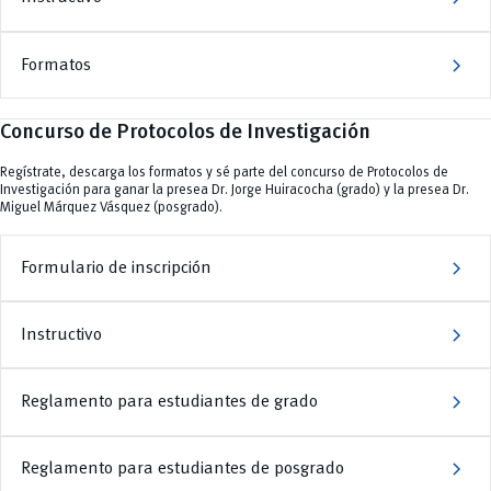
chevron_right
Formatos
Concurso de Protocolos de Investigación
Regístrate, descarga los formatos y sé parte del concurso de Protocolos de
Investigación para ganar la presea Dr. Jorge Huiracocha (grado) y la presea Dr.
Miguel Márquez Vásquez (posgrado).
chevron_right
Formulario de inscripción
chevron_right
Instructivo
chevron_right
Reglamento para estudiantes de grado
chevron_right
Reglamento para estudiantes de posgrado