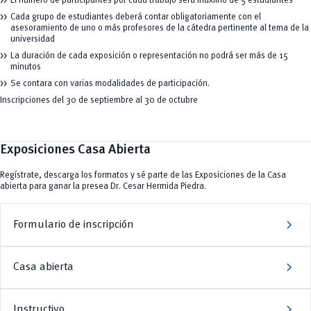
El número de participantes por cada trabajo será máximo de 5 estudiantes
Cada grupo de estudiantes deberá contar obligatoriamente con el
asesoramiento de uno o más profesores de la cátedra pertinente al tema de la
universidad
La duración de cada exposición o representación no podrá ser más de 15
minutos
Se contara con varias modalidades de participación.
Inscripciones del 30 de septiembre al 30 de octubre
Exposiciones Casa Abierta
Regístrate, descarga los formatos y sé parte de las Exposiciones de la Casa
abierta para ganar la presea Dr. Cesar Hermida Piedra.
chevron_right
Formulario de inscripción
chevron_right
Casa abierta
chevron_right
Instructivo