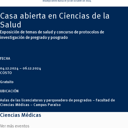
Tecnologías
MOVERU
y Agropecuarias
Posgrados
Radio Universitaria
Casa abierta en Ciencias de la
Salud
Sostenibilidad
Salud
Vinculación
Exposición de temas de salud y concurso de protocolos de
investigación de pregrado y posgrado
FECHA
04.12.2024 –
06.12.2024
COSTO
Gratuito
UBICACIÓN
Aulas de las licenciaturas y parqueadero de posgrados – Facultad de
Ciencias Médicas – Campus Paraíso
Ciencias Médicas
Ver más eventos