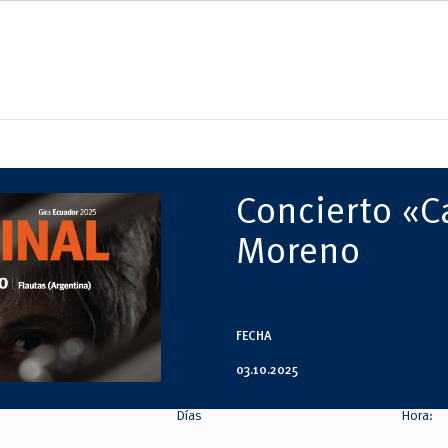
Concierto «C
Moreno
FECHA
03.10.2025
Días
Hora: