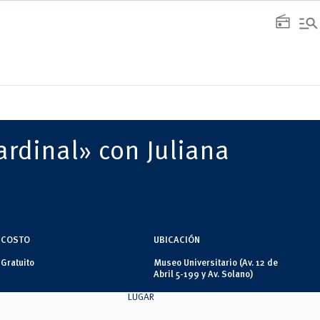
manage_search
radio
ardinal» con Juliana
COSTO
UBICACIÓN
Gratuito
Museo Universitario (Av. 12 de
Abril 5-199 y Av. Solano)
LUGAR