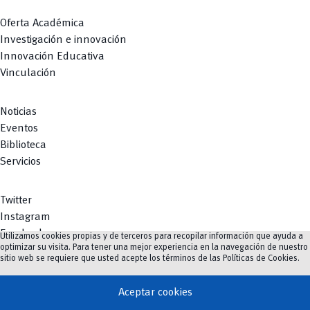
Oferta Académica
Investigación e innovación
Fechas clave
Innovación Educativa
Vinculación
Inscripción de candidaturas
18 – 19 de junio, 2026
Noticias
Elecciones representantes docentes y estudiantes
17 de julio, 2026
Eventos
Biblioteca
Servicios
Twitter
Instagram
Facebook
Utilizamos cookies propias y de terceros para recopilar información que ayuda a
optimizar su visita. Para tener una mejor experiencia en la navegación de nuestro
Youtube
sitio web se requiere que usted acepte los términos de las
Políticas de Cookies
.
TikTok
Aceptar cookies
vertical_align_top