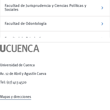
Facultad de Jurisprudencia y Ciencias Políticas y
chevron_right
Sociales
chevron_right
Facultad de Odontología
chevron_right
Facultad de Psicología
FORMATOS PARA INSCRIPCIÓN DE CANDIDATURAS Y
RECOLECCIÓN DE FIRMAS DE RESPALDO
Universidad de Cuenca
PARA TODOS LOS ESTAMENTOS
Av. 12 de Abril y Agustín Cueva
Tel: (07) 413 4520
Espacio destinado a la descarga de los formatos aprobados por el Tribunal
Electoral para la inscripción de candidaturas y la recolección de firmas de
respaldo.
Mapas y direcciones
chevron_right
Descargar formatos