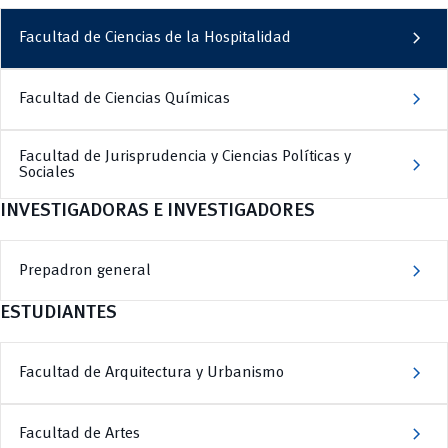
chevron_right
Facultad de Ciencias de la Hospitalidad
chevron_right
Facultad de Ciencias Químicas
Facultad de Jurisprudencia y Ciencias Políticas y
chevron_right
Sociales
INVESTIGADORAS E INVESTIGADORES
chevron_right
Prepadron general
ESTUDIANTES
chevron_right
Facultad de Arquitectura y Urbanismo
chevron_right
Facultad de Artes