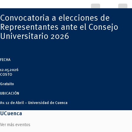
Tecnologías
MOVERU
y Agropecuarias
Posgrados
Radio Universitaria
Convocatoria a elecciones de
Salud
Sostenibilidad
Representantes ante el Consejo
Vinculación
Universitario 2026
FECHA
12.05.2026
COSTO
Gratuito
UBICACIÓN
Av. 12 de Abril – Universidad de Cuenca
UCuenca
Ver más eventos