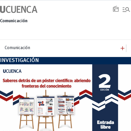
Saltar
manage_search
al
radio
contenido
Comunicación
add
Comunicación
INVESTIGACIÓN
add
Comunicación
Equipo
add
Congresos
Servicios
Arquitectura
add
Noticias
Artes y Humanidades
Academia
add
C. Sociales, Periodismo, Información y Derecho; Administración y Servicios
Eventos
ACORDES
C.Sociales
Academia
Admisión
Educación
Ciencia y Tecnología
Artes
Educación, Artes y Humanidades
Culturales
Bienestar
Industria y Construcción
Deportivos
Cultura
Ingeniería
Foro
Deportes
Ingeniería Industria y Construcción
Gestión
Epicentro de innovación
INgenieriaIndustria y Construcción
Innovación
Género
Ingenierías
Investigación
Gestión
Ingenierías, Tecnologías, Arquitectura, y Agropecuarias
Vinculación
Innovación
Salud Humana y Bienestar
Investigación