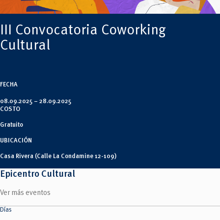
Tecnologías
MOVERU
y Agropecuarias
Posgrados
Radio Universitaria
III Convocatoria Coworking
Salud
Sostenibilidad
Cultural
Vinculación
FECHA
08.09.2025 –
28.09.2025
COSTO
Gratuito
UBICACIÓN
Casa Rivera (Calle La Condamine 12-109)
Epicentro Cultural
Ver más eventos
Días