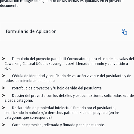
postulación (Google Forms) dentro de las fechas estipuladas en el presente
documento.
touch_app
Formulario de Aplicación
Formulario del proyecto para la III Convocatoria para el uso de las salas del
Coworking Cultural UCuenca, 2025 – 2026. Llenado, firmado y convertido a
PDF.
Cédula de identidad y certificado de votación vigente del postulante y de
todos los miembros del equipo.
Portafolio de proyectos y/u hoja de vida del postulante.
Dossier del proyecto con los detalles y especificaciones solicitadas acorde
a cada categoría.
Declaración de propiedad intelectual firmada por el postulante,
certificando la autoría y/o derechos patrimoniales del proyecto (en las
categorías que corresponda).
Carta compromiso, rellenada y firmada por el postulante.