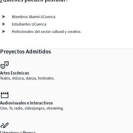
Miembros Alumni UCuenca.
Estudiantes UCuenca
Profesionales del sector cultural y creativo.
Proyectos Admitidos
theater_comedy
Artes Escénicas
Teatro, música, danza, festivales.
movie
Audiovisuales e Interactivos
Cine, Tv, radio, videojuegos, streaming.
stylus_note