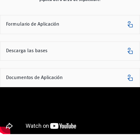
touch_app
Formulario de Aplicación
touch_app
Descarga las bases
touch_app
Documentos de Aplicación