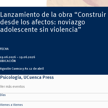
Tecnologías
MOVERU
y Agropecuarias
Posgrados
Radio Universitaria
Lanzamiento de la obra “Construir
Salud
Sostenibilidad
desde los afectos: noviazgo
Vinculación
adolescente sin violencia”
FECHA
19.06.2026 –
19.06.2026
UBICACIÓN
Agustin Cuenca y Av. 12 de abril
Psicología, UCuenca Press
Ver más eventos
Días
Viernes a Viernes