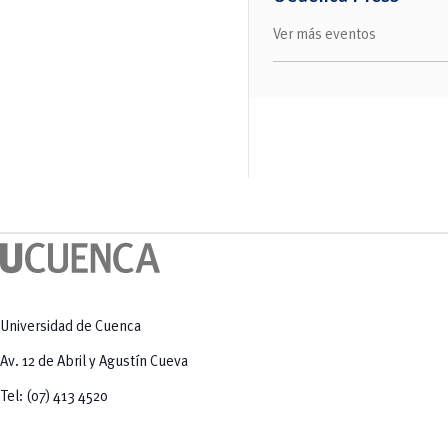
Salud Humana y Bienestar
Radio Universitaria
Tecnologías
Salud
y Agropecuarias
Ver más eventos
Sostenibilidad
Vinculación
Universidad de Cuenca
Av. 12 de Abril y Agustín Cueva
Tel: (07) 413 4520