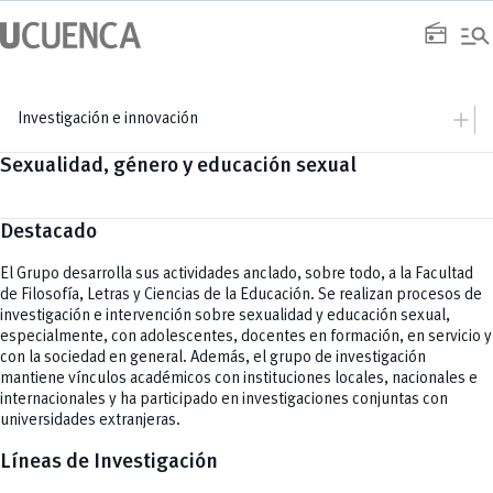
Saltar
manage_search
al
radio
contenido
add
Investigación e innovación
Sexualidad, género y educación sexual
add
Investigación
Vicerrectorado
remove
Sistema PURE
Equipo
add
Departamentos
Destacado
Biociencias
add
Convocatorias
Ciencias de la Computación
El Grupo desarrolla sus actividades anclado, sobre todo, a la Facultad
XXI Concurso Universitario de Proyectos de Investigación
remove
Economía, Empresa y Desarrollo Sostenible
Resoluciones y Normativa
de Filosofía, Letras y Ciencias de la Educación. Se realizan procesos de
Educación
add
Ingeniería Civil
investigación e intervención sobre sexualidad y educación sexual,
Comunicación de la Ciencia
Ingeniería Eléctrica, Electrónica y Telecomunicaciones
especialmente, con adolescentes, docentes en formación, en servicio y
Webinars
remove
PROMEMCI
Interdisciplinario de Espacio y Población
Videos
con la sociedad en general. Además, el grupo de investigación
Química Aplicada y Sistemas de Producción
remove
Revistas
mantiene vínculos académicos con instituciones locales, nacionales e
Recursos Hídricos
remove
internacionales y ha participado en investigaciones conjuntas con
Innovación
universidades extranjeras.
add
Servicios
CEISH
Líneas de Investigación
Propiedad intelectual