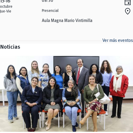
event
15-16
08:30
octubre
location_on
Presencial
Jue-Vie
Aula Magna Mario Vintimilla
Ver más eventos
Noticias