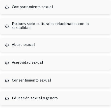
crowdsource
Comportamiento sexual
Factores socio-culturales relacionados con la
crowdsource
sexualidad
crowdsource
Abuso sexual
crowdsource
Asertividad sexual
crowdsource
Consentimiento sexual
crowdsource
Educación sexual y género