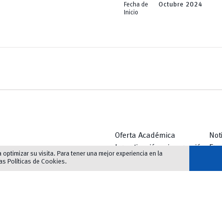
Fecha de
Octubre 2024
Inicio
Oferta Académica
Not
Investigación e innovación
Eve
optimizar su visita. Para tener una mejor experiencia en la
Innovación Educativa
Bib
las
Políticas de Cookies
.
Vinculación
Serv