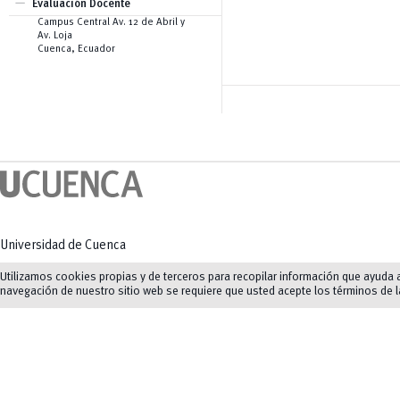
remove
Creación de Contenidos
Evaluación Docente
Pentágono de Competencias
Audiovisuales
Campus Central Av. 12 de Abril y
eNova
Creación de Imágenes
Av. Loja
eNova MOOC
Generación Automática de Texto
Cuenca, Ecuador
Generación y Análisis de Código
para Ingeniería y Ciencias
Aplicadas
Herramientas Específicas de
Apoyo a la Docencia
Universidad de Cuenca
Av. 12 de Abril y Agustín Cueva
Utilizamos cookies propias y de terceros para recopilar información que ayuda a 
navegación de nuestro sitio web se requiere que usted acepte los términos de 
Tel: (07) 413 4520
Mapas y direcciones
©
2023-2026
UCuenca.