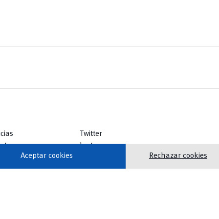
icias
Twitter
ntos
Instagram
Aceptar cookies
Rechazar cookies
lioteca
Facebook
icios
Youtube
TikTok
vertical_align_top