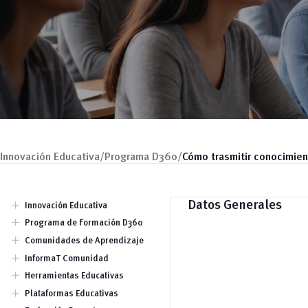
Innovación Educativa/
Programa D360/
Cómo trasmitir conocimien
add
Datos Generales
Innovación Educativa
Dirección
add
Programa de Formación D360
Equipo
Jornadas
add
Comunidades de Aprendizaje
Talleres / Capacitaciones
Charlas Conversatorios
add
InformaT Comunidad
Publicaciones
add
Herramientas Educativas
Tendencias Educativas
Búsqueda de Información
add
Plataformas Educativas
(Investigación)
Odilo