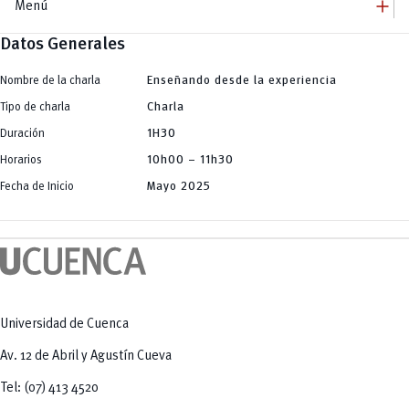
add
Menú
Datos Generales
add
Innovación Educativa
Dirección
add
Programa de Formación D360
Equipo
Nombre de la charla
Enseñando desde la experiencia
Jornadas
add
Comunidades de Aprendizaje
Talleres / Capacitaciones
Tipo de charla
Charla
Charlas Conversatorios
add
InformaT Comunidad
Duración
1H30
Publicaciones
add
Herramientas Educativas
Tendencias Educativas
Horarios
10h00 – 11h30
Búsqueda de Información (Investigación)
add
Plataformas Educativas
Creación de Contenidos Audiovisuales
Odilo
Fecha de Inicio
Mayo 2025
remove
Creación de Imágenes
Evaluación Docente
Pentágono de Competencias
Generación Automática de Texto
eNova
Generación y Análisis de Código para Ingeniería y Ciencias Aplicadas
eNova MOOC
Herramientas Específicas de Apoyo a la Docencia
Universidad de Cuenca
Av. 12 de Abril y Agustín Cueva
Tel: (07) 413 4520