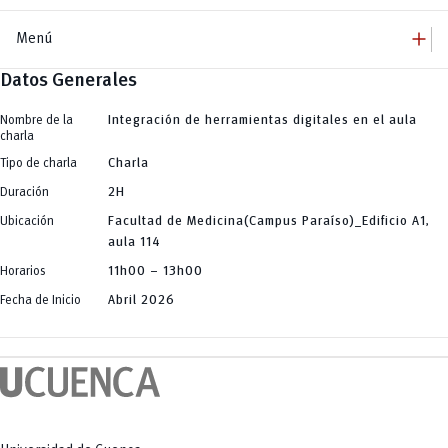
add
Menú
Datos Generales
add
Innovación Educativa
Dirección
add
Programa de Formación D360
Equipo
Nombre de la
Integración de herramientas digitales en el aula
Jornadas
add
charla
Comunidades de Aprendizaje
Talleres / Capacitaciones
Charlas Conversatorios
add
Tipo de charla
Charla
InformaT Comunidad
Publicaciones
add
Herramientas Educativas
Duración
2H
Tendencias Educativas
Búsqueda de Información (Investigación)
add
Plataformas Educativas
Ubicación
Facultad de Medicina(Campus Paraíso)_Edificio A1,
Creación de Contenidos Audiovisuales
Odilo
remove
Creación de Imágenes
aula 114
Evaluación Docente
Pentágono de Competencias
Generación Automática de Texto
eNova
Generación y Análisis de Código para Ingeniería y Ciencias Aplicadas
Horarios
11h00 – 13h00
eNova MOOC
Herramientas Específicas de Apoyo a la Docencia
Fecha de Inicio
Abril 2026