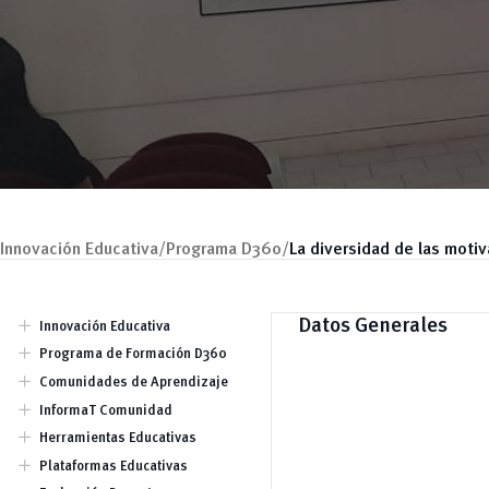
Innovación Educativa/
Programa D360/
La diversidad de las motiv
add
Datos Generales
Innovación Educativa
Dirección
add
Programa de Formación D360
Equipo
Jornadas
add
Comunidades de Aprendizaje
Talleres / Capacitaciones
Charlas Conversatorios
add
InformaT Comunidad
Publicaciones
add
Herramientas Educativas
Tendencias Educativas
Búsqueda de Información
add
Plataformas Educativas
(Investigación)
Odilo