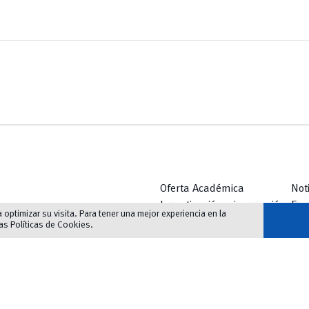
Oferta Académica
Not
Investigación e innovación
Eve
optimizar su visita. Para tener una mejor experiencia en la
Innovación Educativa
Bib
las
Políticas de Cookies
.
Vinculación
Serv