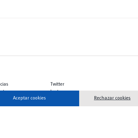
icias
Twitter
ntos
Instagram
Aceptar cookies
Rechazar cookies
lioteca
Facebook
icios
Youtube
TikTok
vertical_align_top