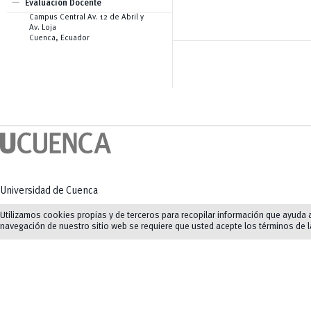
remove
Creación de Contenidos
Evaluación Docente
Pentágono de Competencias
Audiovisuales
Campus Central Av. 12 de Abril y
eNova
Creación de Imágenes
Av. Loja
eNova MOOC
Generación Automática de Texto
Cuenca, Ecuador
Generación y Análisis de Código
para Ingeniería y Ciencias
Aplicadas
Herramientas Específicas de
Apoyo a la Docencia
Universidad de Cuenca
Av. 12 de Abril y Agustín Cueva
Utilizamos cookies propias y de terceros para recopilar información que ayuda a 
navegación de nuestro sitio web se requiere que usted acepte los términos de 
Tel: (07) 413 4520
Mapas y direcciones
©
2023-2026
UCuenca.