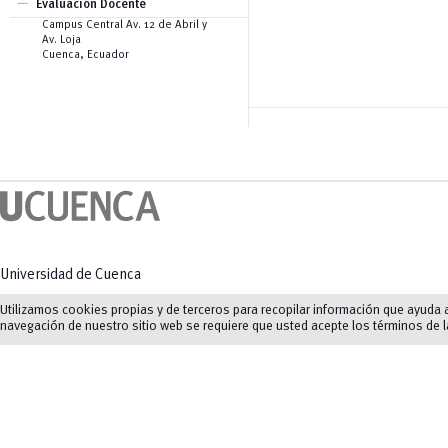
remove
Creación de Contenidos
Evaluación Docente
Pentágono de Competencias
Audiovisuales
Campus Central Av. 12 de Abril y
eNova
Creación de Imágenes
Av. Loja
eNova MOOC
Generación Automática de Texto
Cuenca, Ecuador
Generación y Análisis de Código
para Ingeniería y Ciencias
Aplicadas
Herramientas Específicas de
Apoyo a la Docencia
Universidad de Cuenca
Av. 12 de Abril y Agustín Cueva
Utilizamos cookies propias y de terceros para recopilar información que ayuda a 
navegación de nuestro sitio web se requiere que usted acepte los términos de 
Tel: (07) 413 4520
Mapas y direcciones
©
2023-2026
UCuenca.