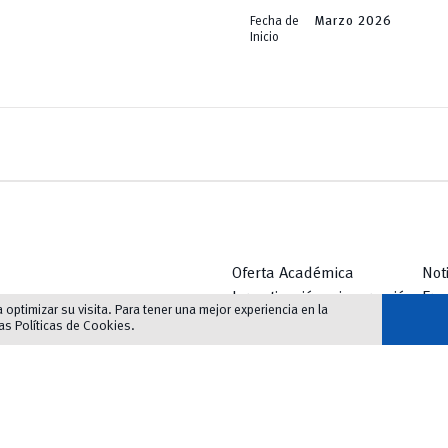
Fecha de
Marzo 2026
Inicio
Oferta Académica
Not
Investigación e innovación
Eve
optimizar su visita. Para tener una mejor experiencia en la
Innovación Educativa
Bib
las
Políticas de Cookies
.
Vinculación
Serv