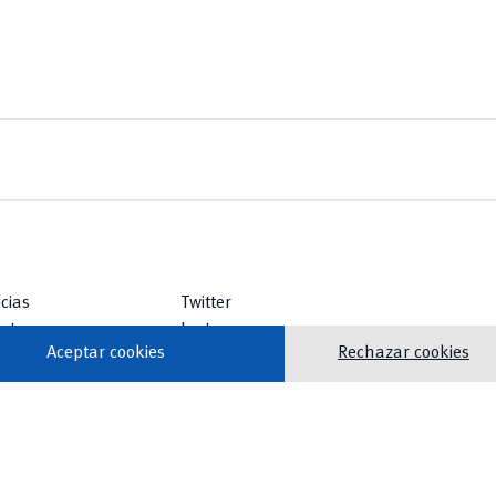
icias
Twitter
ntos
Instagram
Aceptar cookies
Rechazar cookies
lioteca
Facebook
icios
Youtube
TikTok
vertical_align_top