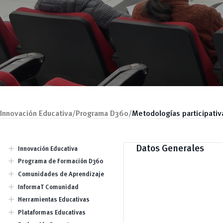
Innovación Educativa/
Programa D360/
Metodologías participativ
add
Datos Generales
Innovación Educativa
Dirección
add
Programa de Formación D360
Equipo
Jornadas
add
Comunidades de Aprendizaje
Talleres / Capacitaciones
Charlas Conversatorios
add
InformaT Comunidad
Publicaciones
add
Herramientas Educativas
Tendencias Educativas
Búsqueda de Información
add
Plataformas Educativas
(Investigación)
Odilo